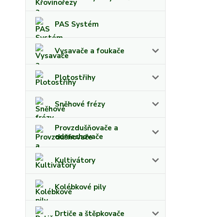
PAS Systém
Vysavače a foukače
Plotostřihy
Sněhové frézy
Provzdušňovače a
odmechovače
Kultivátory
Kolébkové pily
Drtiče a štěpkovače