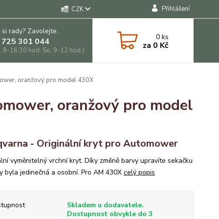
Přihlášení
CZK
 si rady? Zavolejte.
0
ks
 725 301 044
za
0 Kč
, 8-16:30 hod. So, 9-12 hod.)
omower, oranžový pro model 430X
tomower, oranžový pro model
varna - Originální kryt pro Automower
ální vyměnitelný vrchní kryt. Díky změně barvy upravíte sekačku
by byla jedinečná a osobní. Pro AM 430X
celý popis
tupnost
Skladem u dodavatele.
Dostupnost obvykle do 3