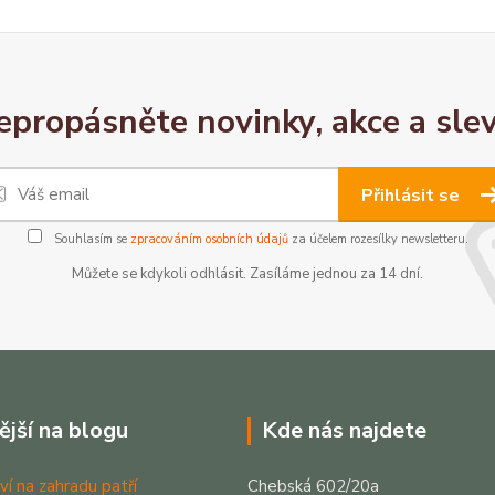
epropásněte novinky, akce a slev
Přihlásit se
Souhlasím se
zpracováním osobních údajů
za účelem rozesílky newsletteru.
Můžete se kdykoli odhlásit. Zasíláme jednou za 14 dní.
ější na blogu
Kde nás najdete
ví na zahradu patří
Chebská 602/20a