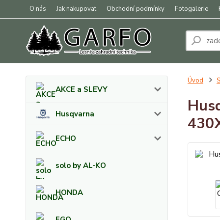
O nás
Jak nakupovat
Obchodní podmínky
Fotogalerie
Úvod
S
AKCE a SLEVY
Husq
Husqvarna
430
ECHO
solo by AL-KO
HONDA
EGO