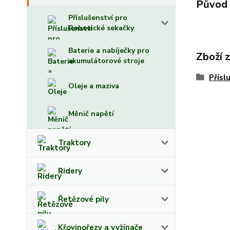
Původ 
Příslušenství pro
Robotické sekačky
Baterie a nabíječky pro
Zboží 
akumulátorové stroje
Přísl
Oleje a maziva
Měnič napětí
Traktory
Ridery
Řetězové pily
Křovinořezy a vyžínače