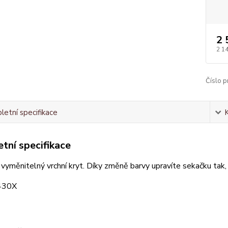
2 
2 1
Číslo p
etní specifikace
tní specifikace
í vyměnitelný vrchní kryt. Díky změně barvy upravíte sekačku tak,
430X