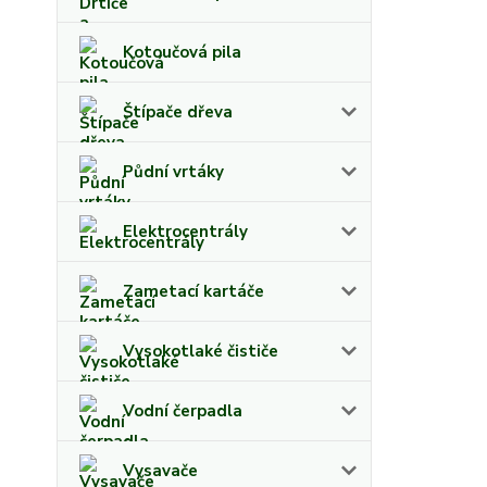
Kotoučová pila
Štípače dřeva
Půdní vrtáky
Elektrocentrály
Zametací kartáče
Vysokotlaké čističe
Vodní čerpadla
Vysavače