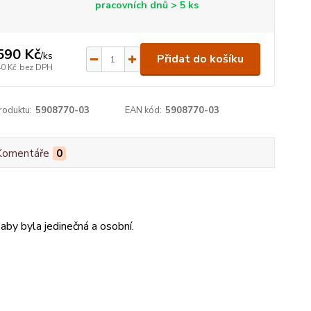
pracovních dnů > 5 ks
590 Kč
/
ks
Přidat do košíku
40 Kč
bez DPH
roduktu:
5908770-03
EAN kód:
5908770-03
Komentáře
0
 aby byla jedinečná a osobní.