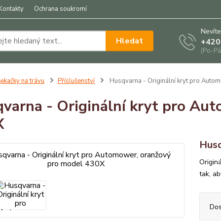
Kontakty
Ochrana soukromí
Nevíte
Hledat
+420
(Po-Pá
ekačky na trávu
Příslušenství
Husqvarna - Originální kryt pro Aut
varna - Originální kryt pro Au
X
Husq
Origin
tak, a
Dos