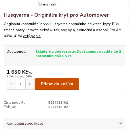
Husqvarna - Originální kryt pro Automower
Originální konstrukční prvky Husqvarna a vyměnitelné vrchní kryty. Díky
změně barvy upravíte sekačku tak, aby byla jedinečná a osobní. Pro AM
405X, 415X
celý popis
Dostupnost
Skladem u dodavatele. Dostupnost obvykle do 3
pracovních dnů > 5 ks
1 650 Kč
/
ks
1 364 Kč
bez DPH
Přidat do košíku
Číslo produktu:
5294613-02
EAN kód:
5294613-02
Kompletní specifikace