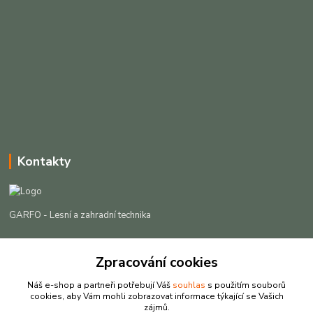
Kontakty
GARFO - Lesní a zahradní technika
Lukáš Čech
Zpracování cookies
+420 725 301 044
(Po-Pá, 8-16:30 hod. So, 9-12 hod.)
Náš e-shop a partneři potřebují Váš
souhlas
s použitím souborů
cookies, aby Vám mohli zobrazovat informace týkající se Vašich
info@garfo.cz
zájmů.