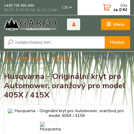
0
ks
+420 725 301 044
CZK
za
0 Kč
(Po-Pá, 8-16:30 hod. So, 9-12 hod.)
Menu
Hledat
Úvod
Sekačky na trávu
Příslušenství
Husqvarna - Originální kryt pro
Automower, oranžový pro model 405X / 415X
Husqvarna - Originální kryt pro
Automower, oranžový pro model
405X / 415X