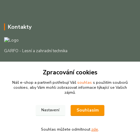
Kontakty
GARFO - Lesní a zahradní technika
Lukáš Čech
+420 725 301 044
Zpracování cookies
(Po-Pá, 8-16:30 hod. So, 9-12 hod.)
Náš e-shop a partneři potřebují Váš
souhlas
s použitím souborů
cookies, aby Vám mohli zobrazovat informace týkající se Vašich
info@garfo.cz
zájmů.
Souhlasím
Nastavení
Souhlas můžete odmítnout
zde
.
Vytvořeno na
Eshop-rychle.cz