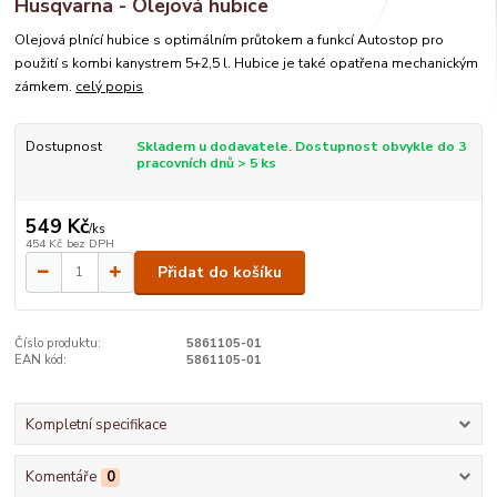
Husqvarna - Olejová hubice
Olejová plnící hubice s optimálním průtokem a funkcí Autostop pro
použití s kombi kanystrem 5+2,5 l. Hubice je také opatřena mechanickým
zámkem.
celý popis
Dostupnost
Skladem u dodavatele. Dostupnost obvykle do 3
pracovních dnů > 5 ks
549 Kč
/
ks
454 Kč
bez DPH
Přidat do košíku
Číslo produktu:
5861105-01
EAN kód:
5861105-01
Kompletní specifikace
Komentáře
0