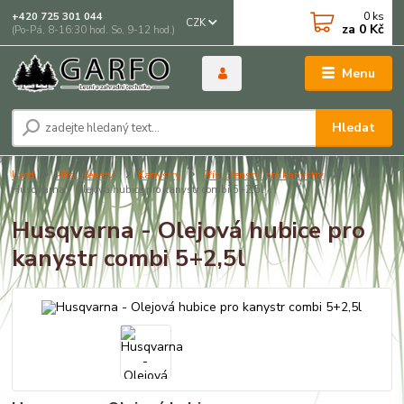
0
ks
+420 725 301 044
CZK
za
0 Kč
(Po-Pá, 8-16:30 hod. So, 9-12 hod.)
Menu
Hledat
Úvod
Příslušenství
Kanystry
Příslušenství pro kanystry
Husqvarna - Olejová hubice pro kanystr combi 5+2,5l
Husqvarna - Olejová hubice pro
kanystr combi 5+2,5l