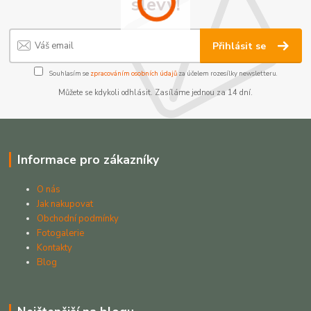
slevy!
Přihlásit se
Souhlasím se
zpracováním osobních údajů
za účelem rozesílky newsletteru.
Můžete se kdykoli odhlásit. Zasíláme jednou za 14 dní.
Informace pro zákazníky
O nás
Jak nakupovat
Obchodní podmínky
Fotogalerie
Kontakty
Blog