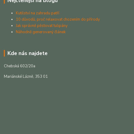
Nejčtenější na blogu
Kutilství na zahradu patří
10 důvodů, proč relaxovat chozením do přírody
Jak správně pěstovat tulipány
Náhodně generovaný článek
Kde nás najdete
Chebská 602/20a
Mariánské Lázně, 353 01