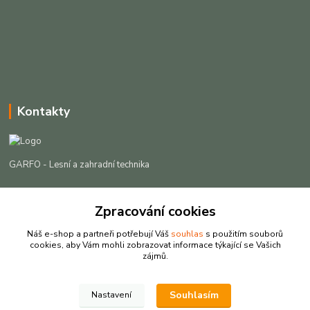
Kontakty
GARFO - Lesní a zahradní technika
Lukáš Čech
Zpracování cookies
+420 725 301 044
(Po-Pá, 8-16:30 hod. So, 9-12 hod.)
Náš e-shop a partneři potřebují Váš
souhlas
s použitím souborů
cookies, aby Vám mohli zobrazovat informace týkající se Vašich
info@garfo.cz
zájmů.
Souhlasím
Nastavení