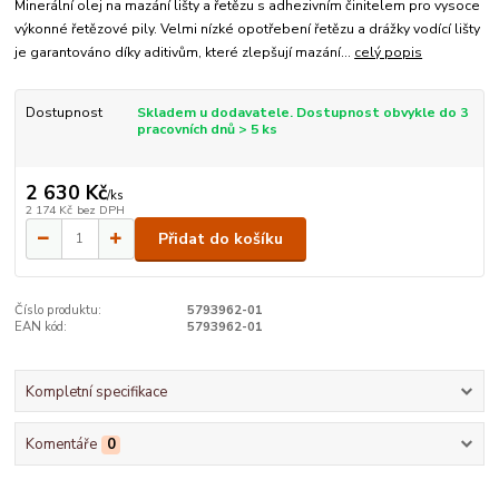
Minerální olej na mazání lišty a řetězu s adhezivním činitelem pro vysoce
výkonné řetězové pily. Velmi nízké opotřebení řetězu a drážky vodící lišty
je garantováno díky aditivům, které zlepšují mazání...
celý popis
Dostupnost
Skladem u dodavatele. Dostupnost obvykle do 3
pracovních dnů > 5 ks
2 630 Kč
/
ks
2 174 Kč
bez DPH
Přidat do košíku
Číslo produktu:
5793962-01
EAN kód:
5793962-01
Kompletní specifikace
Komentáře
0