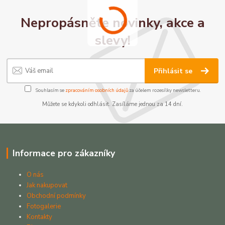
Nepropásněte novinky, akce a
slevy!
Přihlásit se
Souhlasím se
zpracováním osobních údajů
za účelem rozesílky newsletteru.
Můžete se kdykoli odhlásit. Zasíláme jednou za 14 dní.
Informace pro zákazníky
O nás
Jak nakupovat
Obchodní podmínky
Fotogalerie
Kontakty