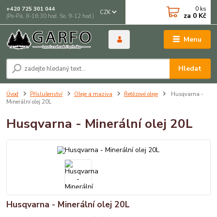
0
ks
+420 725 301 044
CZK
za
0 Kč
(Po-Pá, 8-16:30 hod. So, 9-12 hod.)
Menu
Hledat
Úvod
Příslušenství
Oleje a maziva
Řetězové oleje
Husqvarna -
Minerální olej 20L
Husqvarna - Minerální olej 20L
Husqvarna - Minerální olej 20L