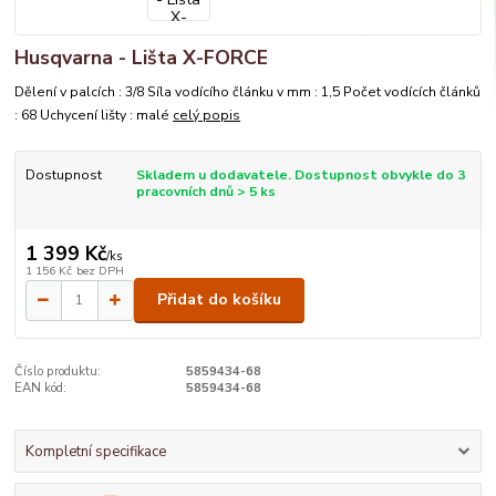
Husqvarna - Lišta X-FORCE
Dělení v palcích : 3/8 Síla vodícího článku v mm : 1,5 Počet vodících článků
: 68 Uchycení lišty : malé
celý popis
Dostupnost
Skladem u dodavatele. Dostupnost obvykle do 3
pracovních dnů > 5 ks
1 399 Kč
/
ks
1 156 Kč
bez DPH
Přidat do košíku
Číslo produktu:
5859434-68
EAN kód:
5859434-68
Kompletní specifikace