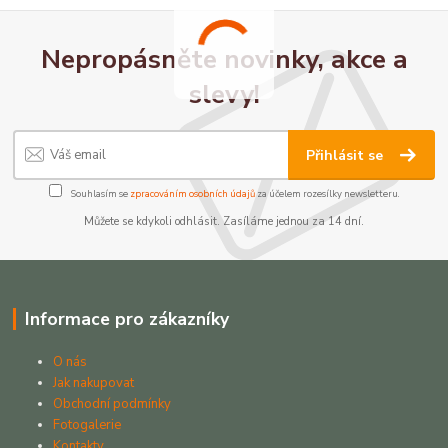
Nepropásněte novinky, akce a
slevy!
Přihlásit se
Souhlasím se
zpracováním osobních údajů
za účelem rozesílky newsletteru.
Můžete se kdykoli odhlásit. Zasíláme jednou za 14 dní.
Informace pro zákazníky
O nás
Jak nakupovat
Obchodní podmínky
Fotogalerie
Kontakty