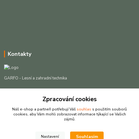
Kontakty
GARFO - Lesní a zahradní technika
Lukáš Čech
Zpracování cookies
+420 725 301 044
(Po-Pá, 8-16:30 hod. So, 9-12 hod.)
Náš e-shop a partneři potřebují Váš
souhlas
s použitím souborů
cookies, aby Vám mohli zobrazovat informace týkající se Vašich
info@garfo.cz
zájmů.
Souhlasím
Nastavení