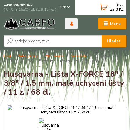
0
ks
+420 725 301 044
CZK
za
0 Kč
(Po-Pá, 8-16:30 hod. So, 9-12 hod.)
Menu
Hledat
Úvod
Řetězové pily
Příslušenství
Vodící lišty
Husqvarna - Lišta
X-FORCE 18" / 3/8" / 1,5 mm, malé uchycení lišty / 11 z. / 68 čl.
Husqvarna - Lišta X-FORCE 18" /
3/8" / 1,5 mm, malé uchycení lišty
/ 11 z. / 68 čl.