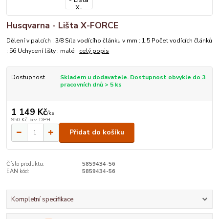
Husqvarna - Lišta X-FORCE
Dělení v palcích : 3/8 Síla vodícího článku v mm : 1,5 Počet vodících článků
: 56 Uchycení lišty : malé
celý popis
Dostupnost
Skladem u dodavatele. Dostupnost obvykle do 3
pracovních dnů > 5 ks
1 149 Kč
/
ks
950 Kč
bez DPH
Přidat do košíku
Číslo produktu:
5859434-56
EAN kód:
5859434-56
Kompletní specifikace