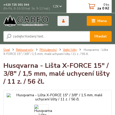
0
ks
+420 725 301 044
CZK
za
0 Kč
(Po-Pá, 8-16:30 hod. So, 9-12 hod.)
Menu
Hledat
Úvod
Řetězové pily
Příslušenství
Vodící lišty
Husqvarna - Lišta
X-FORCE 15" / 3/8" / 1,5 mm, malé uchycení lišty / 11 z. / 56 čl.
Husqvarna - Lišta X-FORCE 15" /
3/8" / 1,5 mm, malé uchycení lišty
/ 11 z. / 56 čl.