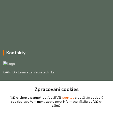
Kontakty
GARFO - Lesní a zahradní technika
Lukáš Čech
Zpracování cookies
+420 725 301 044
(Po-Pá, 8-16:30 hod. So, 9-12 hod.)
Náš e-shop a partneři potřebují Váš
souhlas
s použitím souborů
cookies, aby Vám mohli zobrazovat informace týkající se Vašich
info@garfo.cz
zájmů.