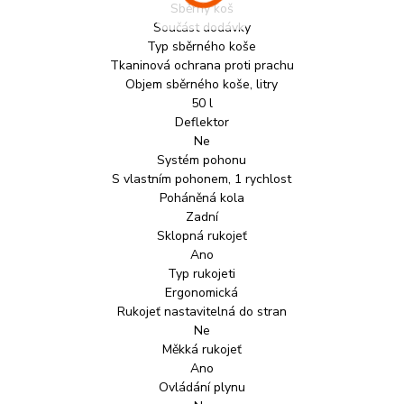
Sběrný koš
Součást dodávky
Typ sběrného koše
Tkaninová ochrana proti prachu
Objem sběrného koše, litry
50 l
Deflektor
Ne
Systém pohonu
S vlastním pohonem, 1 rychlost
Poháněná kola
Zadní
Sklopná rukojeť
Ano
Typ rukojeti
Ergonomická
Rukojeť nastavitelná do stran
Ne
Měkká rukojeť
Ano
Ovládání plynu