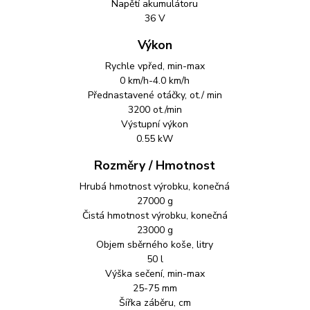
Napětí akumulátoru
36 V
Výkon
Rychle vpřed, min-max
0 km/h-4.0 km/h
Přednastavené otáčky, ot./ min
3200 ot./min
Výstupní výkon
0.55 kW
Rozměry / Hmotnost
Hrubá hmotnost výrobku, konečná
27000 g
Čistá hmotnost výrobku, konečná
23000 g
Objem sběrného koše, litry
50 l
Výška sečení, min-max
25-75 mm
Šířka záběru, cm