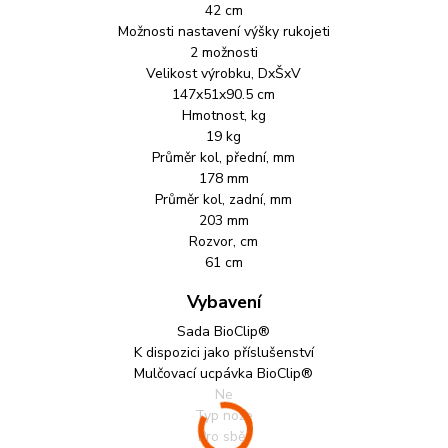
42 cm
Možnosti nastavení výšky rukojeti
2 možnosti
Velikost výrobku, DxŠxV
147x51x90.5 cm
Hmotnost, kg
19 kg
Průměr kol, přední, mm
178 mm
Průměr kol, zadní, mm
203 mm
Rozvor, cm
61 cm
Vybavení
Sada BioClip®
K dispozici jako příslušenství
Mulčovací ucpávka BioClip®
Ne
Typ nože
Pro sběr