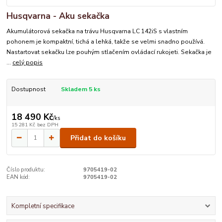
Husqvarna - Aku sekačka
Akumulátorová sekačka na trávu Husqvarna LC 142iS s vlastním
pohonem je kompaktní, tichá a lehká, takže se velmi snadno používá.
Nastartovat sekačku lze pouhým stlačením ovládací rukojeti. Sekačka je
...
celý popis
Dostupnost
Skladem 5 ks
18 490 Kč
/
ks
15 281 Kč
bez DPH
Přidat do košíku
Číslo produktu:
9705419-02
EAN kód:
9705419-02
Kompletní specifikace