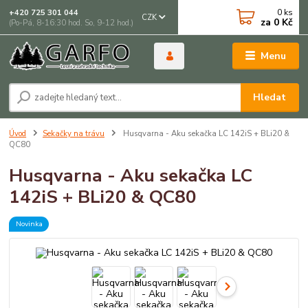
0
ks
+420 725 301 044
CZK
za
0 Kč
(Po-Pá, 8-16:30 hod. So, 9-12 hod.)
Menu
Hledat
Úvod
Sekačky na trávu
Husqvarna - Aku sekačka LC 142iS + BLi20 &
QC80
Husqvarna - Aku sekačka LC
142iS + BLi20 & QC80
Novinka