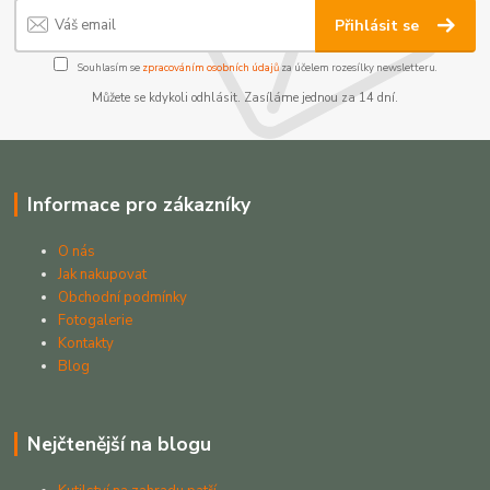
Přihlásit se
Souhlasím se
zpracováním osobních údajů
za účelem rozesílky newsletteru.
Můžete se kdykoli odhlásit. Zasíláme jednou za 14 dní.
Informace pro zákazníky
O nás
Jak nakupovat
Obchodní podmínky
Fotogalerie
Kontakty
Blog
Nejčtenější na blogu