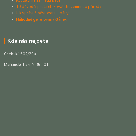
Kutilství na zahradu patří
10 důvodů, proč relaxovat chozením do přírody
Jak správně pěstovat tulipány
Náhodně generovaný článek
Kde nás najdete
Chebská 602/20a
Mariánské Lázně, 353 01