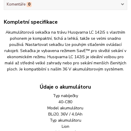
Komentáře
0
Kompletní specifikace
Akumulátorová sekačka na trávu Husqvarna LC 142iS s vlastním
pohonem je kompaktní, tichá a lehká, takže se velmi snadno
používá. Nastartovat sekačku lze pouhým stlačením ovládací
rukojeti. Sekačka je vybavena režimem SavE™ pro skvělé sekání v
ekonomickém režimu. Husqvarna LC 142iS je ideální volbou pro
malé až středně velké zahrady nebo pro sekání menších členitých
ploch. Je kompatibilní s naším 36 V akumulátorovým systémem.
Údaje o akumulátoru
Typ nabíječky
40-C80
Model akumulátoru
BLi20, 36V / 4,0Ah
Typ akumulátoru
Lion