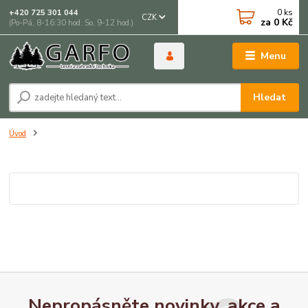
0
ks
+420 725 301 044
CZK
za
0 Kč
(Po-Pá, 8-16:30 hod. So, 9-12 hod.)
Menu
Hledat
Úvod
Nepropásněte novinky, akce a