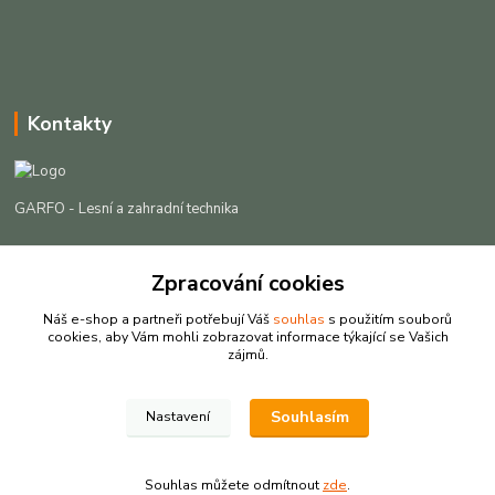
Kontakty
GARFO - Lesní a zahradní technika
Lukáš Čech
Zpracování cookies
+420 725 301 044
(Po-Pá, 8-16:30 hod. So, 9-12 hod.)
Náš e-shop a partneři potřebují Váš
souhlas
s použitím souborů
cookies, aby Vám mohli zobrazovat informace týkající se Vašich
info@garfo.cz
zájmů.
Souhlasím
Nastavení
Souhlas můžete odmítnout
zde
.