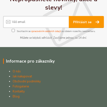
slevy!
Přihlásit se
Souhlasím se
zpracováním osobních údajů
za účelem rozesílky newsletteru.
Můžete se kdykoli odhlásit. Zasíláme jednou za 14 dní.
Informace pro zákazníky
O nás
Jak nakupovat
Obchodní podmínky
Fotogalerie
Kontakty
Blog