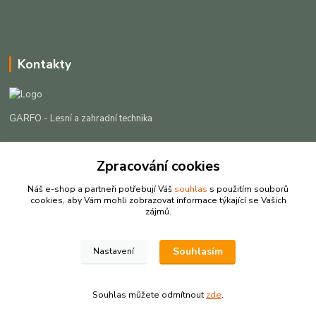
Kontakty
GARFO - Lesní a zahradní technika
Lukáš Čech
Zpracování cookies
+420 725 301 044
(Po-Pá, 8-16:30 hod. So, 9-12 hod.)
Náš e-shop a partneři potřebují Váš
souhlas
s použitím souborů
cookies, aby Vám mohli zobrazovat informace týkající se Vašich
info@garfo.cz
zájmů.
Souhlasím
Nastavení
Souhlas můžete odmítnout
zde
.
Vytvořeno na
Eshop-rychle.cz