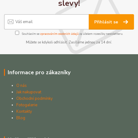
slevy!
Přihlásit se
Souhlasím se
zpracováním osobních údajů
za účelem rozesílky newsletteru.
Můžete se kdykoli odhlásit. Zasíláme jednou za 14 dní.
Informace pro zákazníky
O nás
Jak nakupovat
Obchodní podmínky
Fotogalerie
Kontakty
Blog