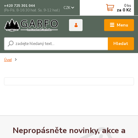
0
ks
+420 725 301 044
CZK
za
0 Kč
(Po-Pá, 8-16:30 hod. So, 9-12 hod.)
Menu
Hledat
Úvod
Nepropásněte novinky, akce a