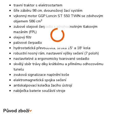
travní traktor s elektrostartem
šíře záběru 98 cm, dvounožový žací systém
výkonný motor GGP Loncin ST 550 TWIN se zdvihovým
3
objemem 586 cm
zubové olejové čerpadlo s plnohodnotným tlakovým
mazáním (FPL)
olejový filtr
palivové čerpadlo
hydrostatická převodovka, široká 15“ a 18“ kola
robustní nosný rám, nastavení výšky sečení (7 poloh)
nastavitelné a ergonomicky tvarované sedadlo
skvělý sběr trávy díky krátkému a přímému odhozovému
tunelu
zvuková signalizace naplnění koše
elektromagnetická spojka sečení
antiskalpovací kolečka žacího ústrojí
nabíječka baterie součástí stroje
Původ zboží