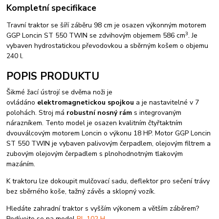
Kompletní specifikace
Travní traktor se šíří záběru 98 cm je osazen výkonným motorem
3
GGP Loncin ST 550 TWIN se zdvihovým objemem 586 cm
. Je
vybaven hydrostatickou převodovkou a sběrným košem o objemu
240 l.
POPIS PRODUKTU
Šikmé žací ústrojí se dvěma noži je
ovládáno
elektromagnetickou spojkou
a je nastavitelné v 7
polohách. Stroj má
robustní nosný rám
s integrovaným
nárazníkem. Tento model je osazen kvalitním čtyřtaktním
dvouválcovým motorem Loncin o výkonu 18 HP. Motor GGP Loncin
ST 550 TWIN je vybaven palivovým čerpadlem, olejovým filtrem a
zubovým olejovým čerpadlem s plnohodnotným tlakovým
mazáním.
K traktoru lze dokoupit mulčovací sadu, deflektor pro sečení trávy
bez sběrného koše, tažný závěs a sklopný vozík.
Hledáte zahradní traktor s vyšším výkonem a větším záběrem?
Podívejte se na model
RL 102 H
.