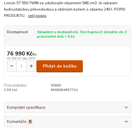
Loncin ST 550 TWIN se zdvihovým objemem 586 cm3. Je vybaven
hydrostatickou převodovkou a sběrným košem o objemu 240 l. POPIS
PRODUKTU...
celý popis
Dostupnost
Skladem u dodavatele. Dostupnost obvykle do 3
pracovních dnů > 5 ks
76 990 Kč
/
ks
63 628 Kč
bez DPH
Přidat do košíku
Číslo produktu:
3568#
EAN kód:
8008984857711
Kompletní specifikace
Komentáře
0