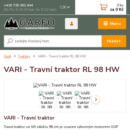
0
ks
+420 725 301 044
CZK
za
0 Kč
(Po-Pá, 8-16:30 hod. So, 9-12 hod.)
Menu
Hledat
Úvod
Traktory
VARI - Travní traktor RL 98 HW
VARI - Travní traktor RL 98 HW
VARI - Travní traktor
Travní traktor se šíří záběru 98 cm je osazen výkonným motorem GGP