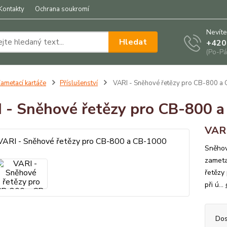
Kontakty
Ochrana soukromí
Nevíte
Hledat
+420
(Po-Pá
ametací kartáče
Příslušenství
VARI - Sněhové řetězy pro CB-800 a
 - Sněhové řetězy pro CB-800 
VARI
Sněhov
zameta
řetězy
při ú...
Dos