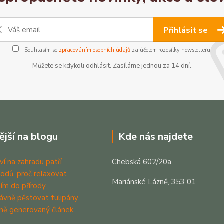
Přihlásit se
Souhlasím se
zpracováním osobních údajů
za účelem rozesílky newsletteru.
Můžete se kdykoli odhlásit. Zasíláme jednou za 14 dní.
ější na blogu
Kde nás najdete
ví na zahradu patří
Chebská 602/20a
odů, proč relaxovat
Mariánské Lázně, 353 01
ím do přírody
rávně pěstovat tulipány
ně generovaný článek