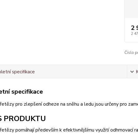
2 
2 4
Číslo p
etní specifikace
tní specifikace
řetězy pro zlepšení odheze na sněhu a ledu jsou určeny pro za
S PRODUKTU
etězy pomáhají především k efektivnějšímu využití odhrnovací radl