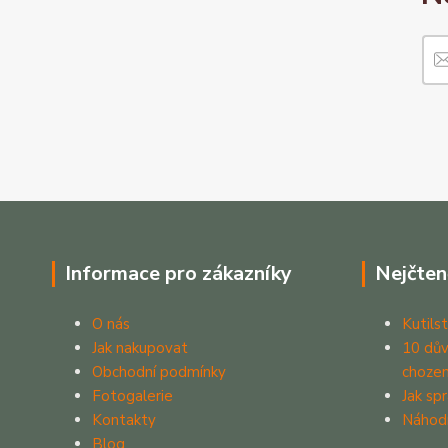
Informace pro zákazníky
Nejčten
O nás
Kutilst
Jak nakupovat
10 dův
Obchodní podmínky
chozen
Fotogalerie
Jak sp
Kontakty
Náhod
Blog