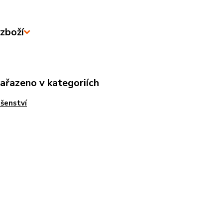
zboží
zařazeno v kategoriích
ušenství