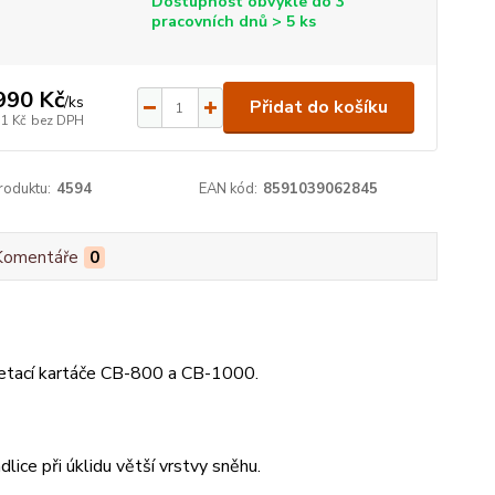
Dostupnost obvykle do 3
pracovních dnů > 5 ks
990 Kč
/
ks
Přidat do košíku
71 Kč
bez DPH
roduktu:
4594
EAN kód:
8591039062845
Komentáře
0
metací kartáče CB-800 a CB-1000.
ice při úklidu větší vrstvy sněhu.