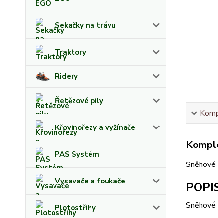
Sekačky na trávu
Traktory
Ridery
Řetězové pily
Kompl
Křovinořezy a vyžínače
Komple
PAS Systém
Sněhové 
Vysavače a foukače
POPI
Sněhové ř
Plotostřihy