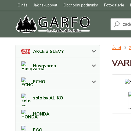
O nás
Jak nakupovat
Obchodní podmínky
Fotogalerie
Úvod
Z
AKCE a SLEVY
VARI
Husqvarna
ECHO
solo by AL-KO
HONDA
EGO