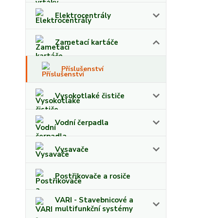
Elektrocentrály
Zametací kartáče
Příslušenství
Vysokotlaké čističe
Vodní čerpadla
Vysavače
Postřikovače a rosiče
VARI - Stavebnicové a
multifunkční systémy