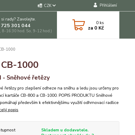
Přihlášení
CZK
 si rady? Zavolejte.
0
ks
 725 301 044
za
0 Kč
, 8-16:30 hod. So, 9-12 hod.)
 CB-1000
a CB-1000
 - Sněhové řetězy
é řetězy pro zlepšení odheze na sněhu a ledu jsou určeny pro
cí kartáče CB-800 a CB-1000. POPIS PRODUKTU Sněhové
 pomáhají především k efektivnějšímu využití odhrnovací radlice
celý popis
tupnost
Skladem u dodavatele.