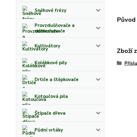
Sněhové frézy
Původ 
Provzdušňovače a
odmechovače
Kultivátory
Zboží 
Kolébkové pily
Přísl
Drtiče a štěpkovače
Kotoučová pila
Štípače dřeva
Půdní vrtáky