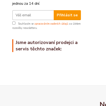
jednou za 14 dní.
Přihlásit se
Souhlasím se
zpracováním osobních údajů
za účelem
rozesílky newsletteru.
Jsme autorizovaní prodejci a
servis těchto značek:
N