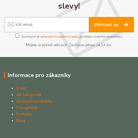
slevy!
Přihlásit se
Souhlasím se
zpracováním osobních údajů
za účelem rozesílky newsletteru.
Můžete se kdykoli odhlásit. Zasíláme jednou za 14 dní.
Informace pro zákazníky
O nás
Jak nakupovat
Obchodní podmínky
Fotogalerie
Kontakty
Blog