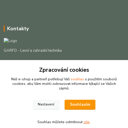
Kontakty
GARFO - Lesní a zahradní technika
Lukáš Čech
Zpracování cookies
+420 725 301 044
(Po-Pá, 8-16:30 hod. So, 9-12 hod.)
Náš e-shop a partneři potřebují Váš
souhlas
s použitím souborů
cookies, aby Vám mohli zobrazovat informace týkající se Vašich
info@garfo.cz
zájmů.
Souhlasím
Nastavení
Souhlas můžete odmítnout
zde
.
Vytvořeno na
Eshop-rychle.cz