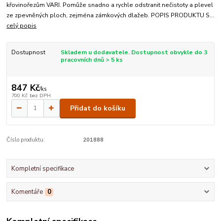
křovinořezům VARI. Pomůže snadno a rychle odstranit nečistoty a plevel
ze zpevněných ploch, zejména zámkových dlažeb. POPIS PRODUKTU S...
celý popis
Dostupnost
Skladem u dodavatele. Dostupnost obvykle do 3
pracovních dnů > 5 ks
847 Kč
/
ks
700 Kč
bez DPH
Přidat do košíku
Číslo produktu:
201888
Kompletní specifikace
Komentáře
0