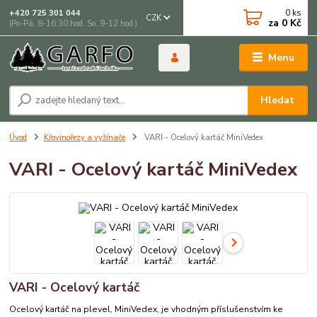
0
ks
+420 725 301 044
CZK
za
0 Kč
(Po-Pá, 8-16:30 hod. So, 9-12 hod.)
Menu
Hledat
Úvod
Křovinořezy a vyžínače
VARI - Ocelový kartáč MiniVedex
VARI - Ocelový kartáč MiniVedex
VARI - Ocelový kartáč
Ocelový kartáč na plevel, MiniVedex, je vhodným příslušenstvím ke