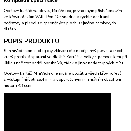
Kompletní specifikace
Ocelový kartáč na plevel, MiniVedex, je vhodným příslušenstvím
ke křovinořezům VARI. Pomůže snadno a rychle odstranit
nečistoty a plevel ze zpevněných ploch, zejména zámkových
dlažeb.
POPIS PRODUKTU
S miniVedexem ekologicky zlikvidujete nepříjemný plevel a mech,
který prorůstá spárami ve dlažbě. Kartáč je velkým pomocníkem při
úklidu nečistot podél obrubníků, zídek a jinak nedostupných míst.
Ocelový kartáč, MiniVedex, je možné použít u všech křovinořezů
s výstupní hřídelí 25,4 mm a doporučeným minimálním obsahem
motoru 43 ccm.