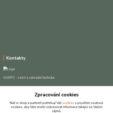
Kontakty
GARFO - Lesní a zahradní technika
Lukáš Čech
+420 725 301 044
Zpracování cookies
(Po-Pá, 8-16:30 hod. So, 9-12 hod.)
Náš e-shop a partneři potřebují Váš
souhlas
s použitím souborů
cookies, aby Vám mohli zobrazovat informace týkající se Vašich
info@garfo.cz
zájmů.