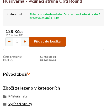
Husqvarna - Vyžínací struna Opti Round
Dostupnost
Skladem u dodavatele. Dostupnost obvykle do 3
pracovních dnů > 5 ks
129 Kč
/
ks
107 Kč
bez DPH
Přidat do košíku
Číslo produktu:
5976688-01
EAN kód:
5976688-01
Původ zboží
Zboží zařazeno v kategoriích
Příslušenství
Vyžínací struny