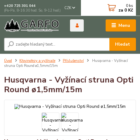
0
ks
+420 725 301 044
CZK
za
0 Kč
(Po-Pá, 8-16:30 hod. So, 9-12 hod.)
Menu
Hledat
Úvod
Křovinořezy a vyžínače
Příslušenství
Husqvarna - Vyžínací
struna Opti Round ø1,5mm/15m
Husqvarna - Vyžínací struna Opti
Round ø1,5mm/15m