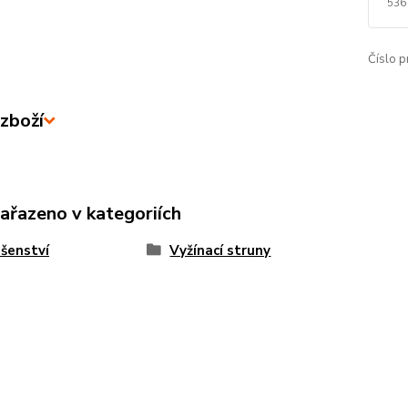
536
Číslo p
zboží
zařazeno v kategoriích
ušenství
Vyžínací struny