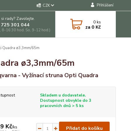
Přihlášení
CZK
 si rady? Zavolejte.
0
ks
 725 301 044
za
0 Kč
, 8-16:30 hod. So, 9-12 hod.)
pti Quadra ø3,3mm/65m
Quadra ø3,3mm/65m
varna - Vyžínací struna Opti Quadra
tupnost
Skladem u dodavatele.
Dostupnost obvykle do 3
pracovních dnů > 5 ks
9 Kč
/
ks
Přidat do košíku