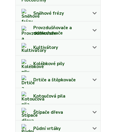
Sněhové frézy
Provzdušňovače a
odmechovače
Kultivátory
Kolébkové pily
Drtiče a štěpkovače
Kotoučová pila
Štípače dřeva
Půdní vrtáky