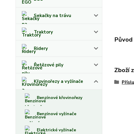
Sekačky na trávu
Traktory
Původ 
Ridery
Řetězové pily
Zboží 
Křovinořezy a vyžínače
Přísl
Benzínové křovinořezy
Benzínové vyžínače
Elektrické vyžínače