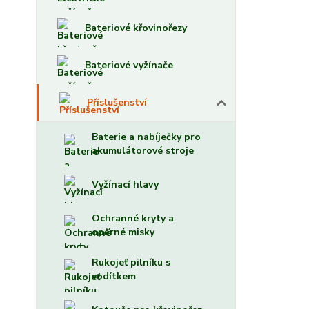
Bateriové křovinořezy
Bateriové vyžínače
Příslušenství
Baterie a nabíječky pro
akumulátorové stroje
Vyžínací hlavy
Ochranné kryty a
opěrné misky
Rukojeť pilníku s
vodítkem