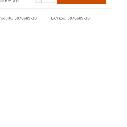
 Kč
bez DPH
roduktu:
5976689-30
EAN kód:
5976689-30