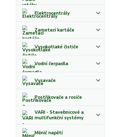
Elektrocentrály
Zametací kartáče
Vysokotlaké čističe
Vodní čerpadla
Vysavače
Postřikovače a rosiče
VARI - Stavebnicové a
multifunkční systémy
Měnič napětí