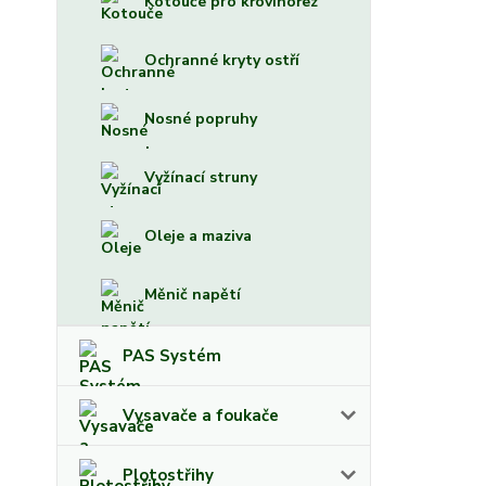
Kotouče pro křovinořez
Ochranné kryty ostří
Nosné popruhy
Vyžínací struny
Oleje a maziva
Měnič napětí
PAS Systém
Vysavače a foukače
Plotostřihy