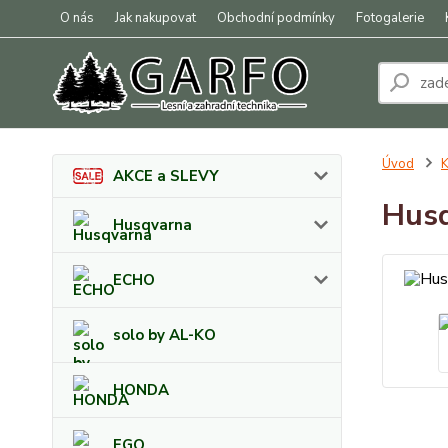
O nás
Jak nakupovat
Obchodní podmínky
Fotogalerie
Úvod
K
AKCE a SLEVY
Husq
Husqvarna
ECHO
solo by AL-KO
HONDA
EGO