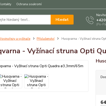
Kontakty
Ochrana soukromí
Nevíte
Hledat
+420
(Po-Pá
řovinořezy a vyžínače
Příslušenství
Husqvarna - Vyžínací struna O
varna - Vyžínací struna Opti 
Husq
Dos
64