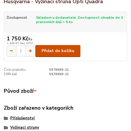
Husqvarna - Vyžínací struna Opti Quadra
Dostupnost
Skladem u dodavatele. Dostupnost obvykle do 3
pracovních dnů > 5 ks
1 750 Kč
/
ks
1 446 Kč
bez DPH
Přidat do košíku
Číslo produktu:
5976689-21
EAN kód:
5976689-21
Původ zboží
Zboží zařazeno v kategoriích
Příslušenství
Vyžínací struny