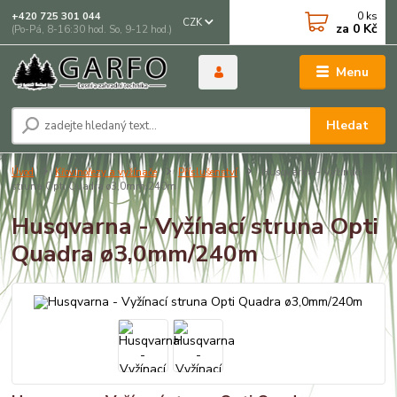
0
ks
+420 725 301 044
CZK
za
0 Kč
(Po-Pá, 8-16:30 hod. So, 9-12 hod.)
Menu
Hledat
Úvod
Křovinořezy a vyžínače
Příslušenství
Husqvarna - Vyžínací
struna Opti Quadra ø3,0mm/240m
Husqvarna - Vyžínací struna Opti
Quadra ø3,0mm/240m