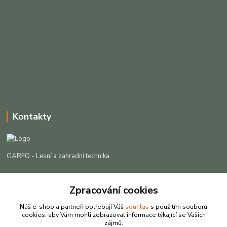
Kontakty
GARFO - Lesní a zahradní technika
Lukáš Čech
+420 725 301 044
Zpracování cookies
(Po-Pá, 8-16:30 hod. So, 9-12 hod.)
Náš e-shop a partneři potřebují Váš
souhlas
s použitím souborů
cookies, aby Vám mohli zobrazovat informace týkající se Vašich
info@garfo.cz
zájmů.