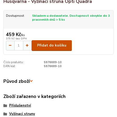
Husqvarna - Vyžínací struna Opti Quadra
Dostupnost
Skladem u dodavatele. Dostupnost obvykle do 3
pracovních dnů > 5 ks
459 Kč
/
ks
379 Kč
bez DPH
Přidat do košíku
Číslo produktu:
5976689-10
EAN kód:
5976689-10
Původ zboží
Zboží zařazeno v kategoriích
Příslušenství
Vyžínací struny