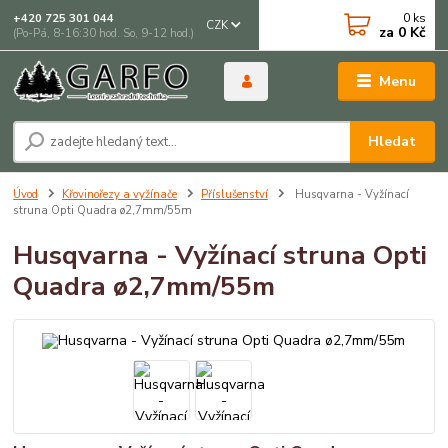
0
ks
+420 725 301 044
CZK
za
0 Kč
(Po-Pá, 8-16:30 hod. So, 9-12 hod.)
Menu
Hledat
Úvod
Křovinořezy a vyžínače
Příslušenství
Husqvarna - Vyžínací
struna Opti Quadra ø2,7mm/55m
Husqvarna - Vyžínací struna Opti
Quadra ø2,7mm/55m