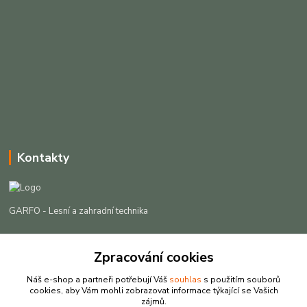
Kontakty
GARFO - Lesní a zahradní technika
Lukáš Čech
+420 725 301 044
Zpracování cookies
(Po-Pá, 8-16:30 hod. So, 9-12 hod.)
Náš e-shop a partneři potřebují Váš
souhlas
s použitím souborů
cookies, aby Vám mohli zobrazovat informace týkající se Vašich
info@garfo.cz
zájmů.