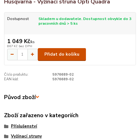
Husqvarna - Vyžínací struna Opti Quadra
Dostupnost
Skladem u dodavatele. Dostupnost obvykle do 3
pracovních dnů > 5 ks
1 049 Kč
/
ks
867 Kč
bez DPH
Přidat do košíku
Číslo produktu:
5976689-02
EAN kód:
5976689-02
Původ zboží
Zboží zařazeno v kategoriích
Příslušenství
Vyžínací struny