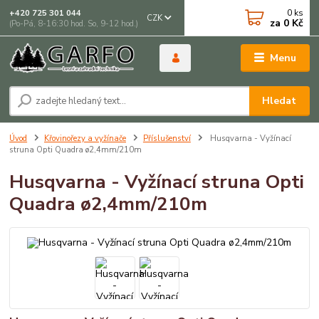
0
ks
+420 725 301 044
CZK
za
0 Kč
(Po-Pá, 8-16:30 hod. So, 9-12 hod.)
Menu
Hledat
Úvod
Křovinořezy a vyžínače
Příslušenství
Husqvarna - Vyžínací
struna Opti Quadra ø2,4mm/210m
Husqvarna - Vyžínací struna Opti
Quadra ø2,4mm/210m