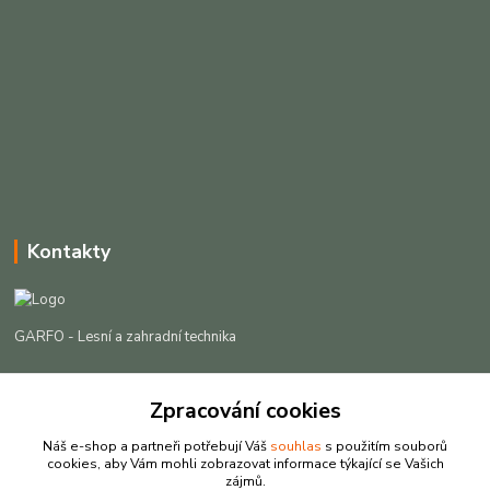
Kontakty
GARFO - Lesní a zahradní technika
Lukáš Čech
+420 725 301 044
Zpracování cookies
(Po-Pá, 8-16:30 hod. So, 9-12 hod.)
Náš e-shop a partneři potřebují Váš
souhlas
s použitím souborů
cookies, aby Vám mohli zobrazovat informace týkající se Vašich
info@garfo.cz
zájmů.