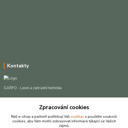
Kontakty
GARFO - Lesní a zahradní technika
Lukáš Čech
+420 725 301 044
Zpracování cookies
(Po-Pá, 8-16:30 hod. So, 9-12 hod.)
Náš e-shop a partneři potřebují Váš
souhlas
s použitím souborů
cookies, aby Vám mohli zobrazovat informace týkající se Vašich
info@garfo.cz
zájmů.