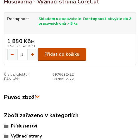
Husqvarna - Vyžínací struna CoreCut
Dostupnost
Skladem u dodavatele. Dostupnost obvykle do 3
pracovních dnů > 5 ks
1 850 Kč
/
ks
1 529 Kč
bez DPH
Přidat do košíku
Číslo produktu:
5976692-22
EAN kód:
5976692-22
Původ zboží
Zboží zařazeno v kategoriích
Příslušenství
Vyžínací struny