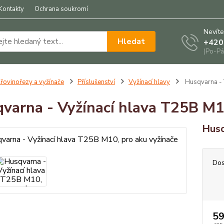
Kontakty
Ochrana soukromí
Nevíte
Hledat
+420
(Po-Pá
řovinořezy a vyžínače
Příslušenství
Vyžínací hlavy
Husqvarna - 
varna - Vyžínací hlava T25B M1
Husq
Dos
59