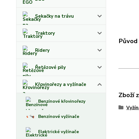
Sekačky na trávu
Traktory
Původ 
Ridery
Řetězové pily
Křovinořezy a vyžínače
Zboží 
Benzínové křovinořezy
Vyžín
Benzínové vyžínače
Elektrické vyžínače