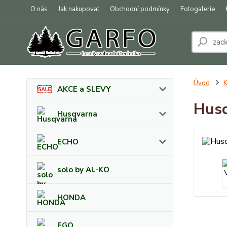
O nás
Jak nakupovat
Obchodní podmínky
Fotogalerie
Úvod
K
AKCE a SLEVY
Husq
Husqvarna
ECHO
solo by AL-KO
HONDA
EGO