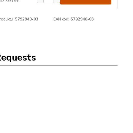
 Kč
bez DPH
roduktu:
5792940-03
EAN kód:
5792940-03
Requests