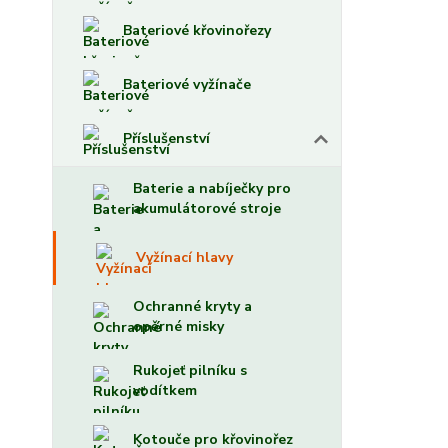
Bateriové křovinořezy
Bateriové vyžínače
Příslušenství
Baterie a nabíječky pro
akumulátorové stroje
Vyžínací hlavy
Ochranné kryty a
opěrné misky
Rukojeť pilníku s
vodítkem
Kotouče pro křovinořez