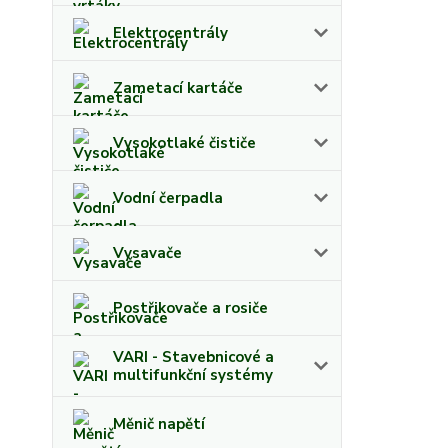
Elektrocentrály
Zametací kartáče
Vysokotlaké čističe
Vodní čerpadla
Vysavače
Postřikovače a rosiče
VARI - Stavebnicové a
multifunkční systémy
Měnič napětí