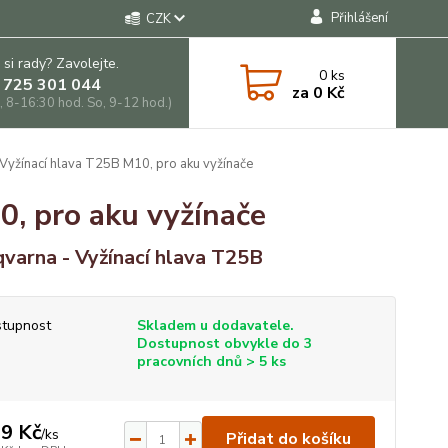
Přihlášení
CZK
 si rady? Zavolejte.
0
ks
 725 301 044
za
0 Kč
, 8-16:30 hod. So, 9-12 hod.)
Vyžínací hlava T25B M10, pro aku vyžínače
0, pro aku vyžínače
varna - Vyžínací hlava T25B
tupnost
Skladem u dodavatele.
Dostupnost obvykle do 3
pracovních dnů > 5 ks
9 Kč
/
ks
Přidat do košíku