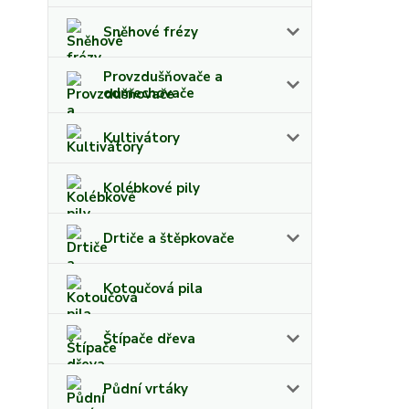
Sněhové frézy
Provzdušňovače a
odmechovače
Kultivátory
Kolébkové pily
Drtiče a štěpkovače
Kotoučová pila
Štípače dřeva
Půdní vrtáky