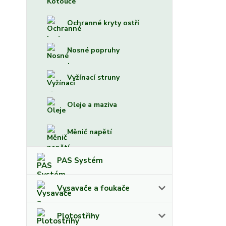
Ochranné kryty ostří
Nosné popruhy
Vyžínací struny
Oleje a maziva
Měnič napětí
PAS Systém
Vysavače a foukače
Plotostřihy