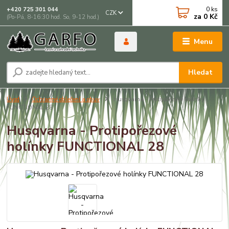
0
ks
+420 725 301 044
CZK
za
0 Kč
(Po-Pá, 8-16:30 hod. So, 9-12 hod.)
Menu
Hledat
Úvod
Ochranné oblečení a obuv
Husqvarna - Protipořezové holínky
FUNCTIONAL 28
Husqvarna - Protipořezové
holínky FUNCTIONAL 28