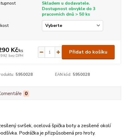
tupnost
Skladem u dodavatele.
Dostupnost obvykle do 3
pracovních dnů > 50 ks
ikost
290 Kč
/
ks
Přidat do košíku
19 Kč
bez DPH
roduktu:
5950028
EAN kód:
5950028
Komentáře
0
esílený svršek, ocelová špička boty a zesílené okolí
odšívka. Podrážka je přizpůsobená pro hroty.