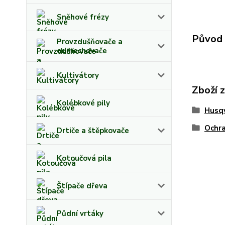
Sněhové frézy
Původ 
Provzdušňovače a
odmechovače
Kultivátory
Zboží 
Kolébkové pily
Husq
Ochr
Drtiče a štěpkovače
Kotoučová pila
Štípače dřeva
Půdní vrtáky