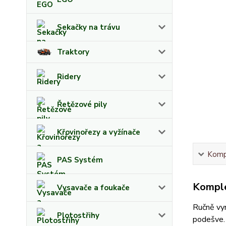
Sekačky na trávu
Traktory
Ridery
Řetězové pily
Křovinořezy a vyžínače
Kompl
PAS Systém
Komple
Vysavače a foukače
Ručně vyr
Plotostřihy
podešve. 