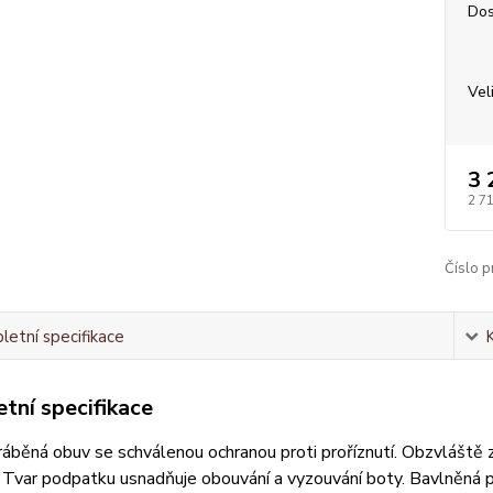
Dos
Vel
3 
2 7
Číslo p
etní specifikace
tní specifikace
áběná obuv se schválenou ochranou proti proříznutí. Obzvláště z
Tvar podpatku usnadňuje obouvání a vyzouvání boty. Bavlněná p