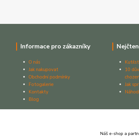
Informace pro zákazníky
Nejčten
O nás
Kutilst
Jak nakupovat
10 dův
Obchodní podmínky
chozen
Fotogalerie
Jak sp
Kontakty
Náhod
Blog
Náš e-shop a partn