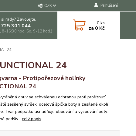
Přihlášení
CZK
 si rady? Zavolejte.
0
ks
 725 301 044
za
0 Kč
, 8-16:30 hod. So, 9-12 hod.)
NAL 24
y FUNCTIONAL 24
varna - Protipořezové holínky
CTIONAL 24
vyráběná obuv se schválenou ochranou proti proříznutí.
ště zesílený svršek, ocelová špička boty a zesílené okolí
e. Tvar podpatku usnadňuje obouvání a vyzouvání boty.
ná podšív...
celý popis