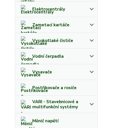
Elektrocentrály
Zametací kartáče
Vysokotlaké čističe
Vodní čerpadla
Vysavače
Postřikovače a rosiče
VARI - Stavebnicové a
multifunkční systémy
Měnič napětí