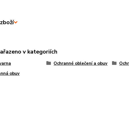
zboží
zařazeno v kategoriích
varna
Ochranné oblečení a obuv
Ochr
anná obuv