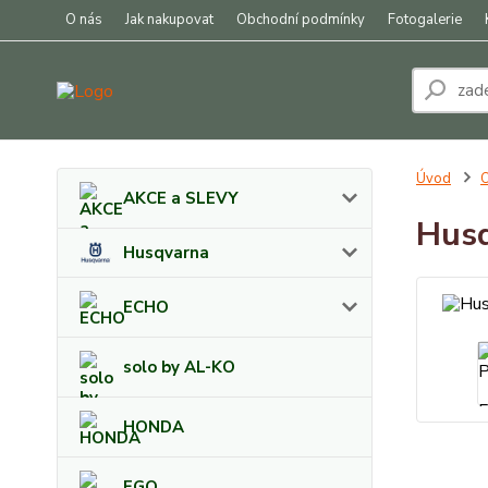
O nás
Jak nakupovat
Obchodní podmínky
Fotogalerie
Úvod
O
AKCE a SLEVY
Husq
Husqvarna
ECHO
solo by AL-KO
HONDA
EGO