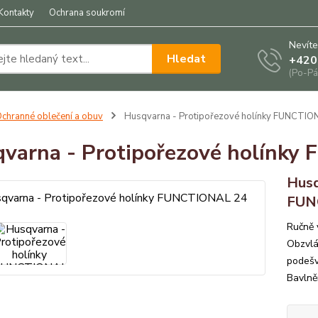
Kontakty
Ochrana soukromí
Nevíte
Hledat
+420
(Po-Pá
chranné oblečení a obuv
Husqvarna - Protipořezové holínky FUNCTIO
varna - Protipořezové holínk
Husq
FUN
Ručně 
Obzvlá
podešv
Bavlně