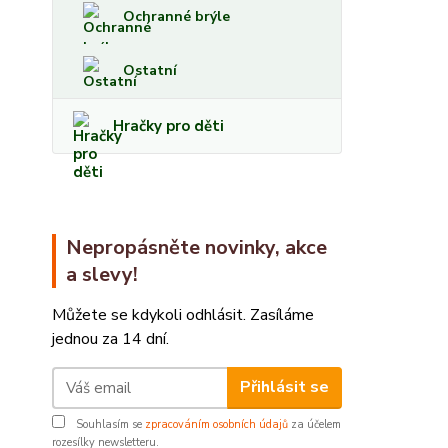
Ochranné brýle
Ostatní
Hračky pro děti
Nepropásněte novinky, akce
a slevy!
Můžete se kdykoli odhlásit. Zasíláme
jednou za 14 dní.
Přihlásit se
Souhlasím se
zpracováním osobních údajů
za účelem
rozesílky newsletteru.