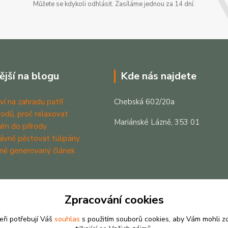
Můžete se kdykoli odhlásit. Zasíláme jednou za 14 dní.
ější na blogu
Kde nás najdete
ví na zahradu patří
Chebská 602/20a
odů, proč relaxovat
Mariánské Lázně, 353 01
ím do přírody
rávně pěstovat tulipány
ně generovaný článek
Zpracování cookies
eři potřebují Váš
souhlas
s použitím souborů cookies, aby Vám mohli z