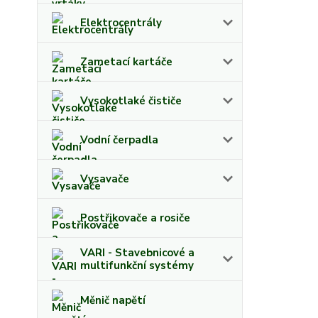
Elektrocentrály
Zametací kartáče
Vysokotlaké čističe
Vodní čerpadla
Vysavače
Postřikovače a rosiče
VARI - Stavebnicové a
multifunkční systémy
Měnič napětí