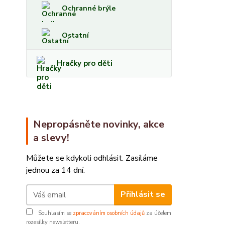
Ochranné brýle
Ostatní
Hračky pro děti
Nepropásněte novinky, akce
a slevy!
Můžete se kdykoli odhlásit. Zasíláme
jednou za 14 dní.
Přihlásit se
Souhlasím se
zpracováním osobních údajů
za účelem
rozesílky newsletteru.