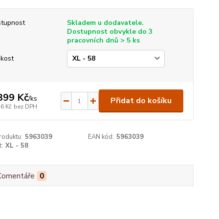
tupnost
Skladem u dodavatele.
Dostupnost obvykle do 3
pracovních dnů > 5 ks
ikost
399 Kč
/
ks
Přidat do košíku
56 Kč
bez DPH
roduktu:
5963039
EAN kód:
5963039
t:
XL - 58
Komentáře
0