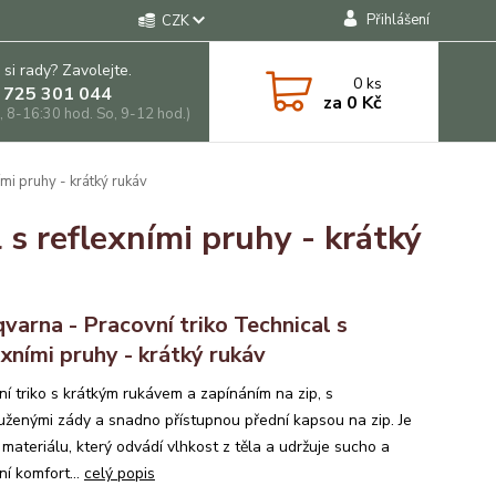
Přihlášení
CZK
 si rady? Zavolejte.
0
ks
 725 301 044
za
0 Kč
, 8-16:30 hod. So, 9-12 hod.)
mi pruhy - krátký rukáv
 s reflexními pruhy - krátký
varna - Pracovní triko Technical s
exními pruhy - krátký rukáv
ní triko s krátkým rukávem a zapínáním na zip, s
uženými zády a snadno přístupnou přední kapsou na zip. Je
 materiálu, který odvádí vlhkost z těla a udržuje sucho a
ní komfort...
celý popis