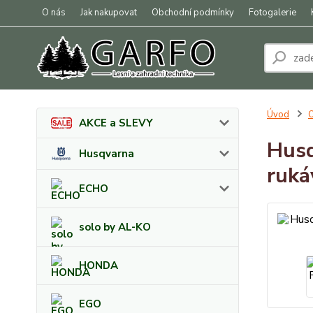
O nás
Jak nakupovat
Obchodní podmínky
Fotogalerie
Úvod
O
AKCE a SLEVY
Husq
Husqvarna
ruká
ECHO
solo by AL-KO
HONDA
EGO