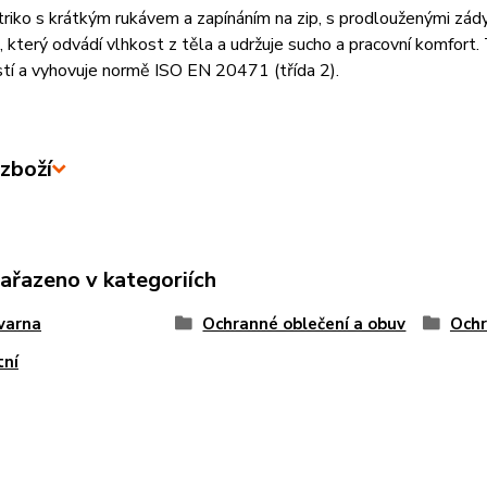
triko s krátkým rukávem a zapínáním na zip, s prodlouženými zády
, který odvádí vlhkost z těla a udržuje sucho a pracovní komfort.
stí a vyhovuje normě ISO EN 20471 (třída 2).
zboží
zařazeno v kategoriích
varna
Ochranné oblečení a obuv
Ochr
tní