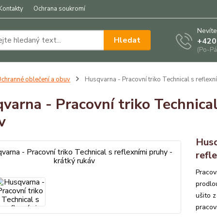
Kontakty
Ochrana soukromí
Nevíte
Hledat
+420
(Po-Pá
chranné oblečení a obuv
Husqvarna - Pracovní triko Technical s reflexní
varna - Pracovní triko Technical
v
Husq
refl
Pracov
prodlo
ušito z
pracov