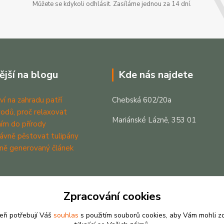
Můžete se kdykoli odhlásit. Zasíláme jednou za 14 dní.
ější na blogu
Kde nás najdete
ví na zahradu patří
Chebská 602/20a
odů, proč relaxovat
Mariánské Lázně, 353 01
ím do přírody
rávně pěstovat tulipány
ně generovaný článek
Zpracování cookies
eři potřebují Váš
souhlas
s použitím souborů cookies, aby Vám mohli z