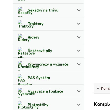
Sekačky na trávu
Traktory
Ridery
Řetězové pily
Křovinořezy a vyžínače
PAS Systém
Kompl
Vysavače a foukače
Komple
Plotostřihy