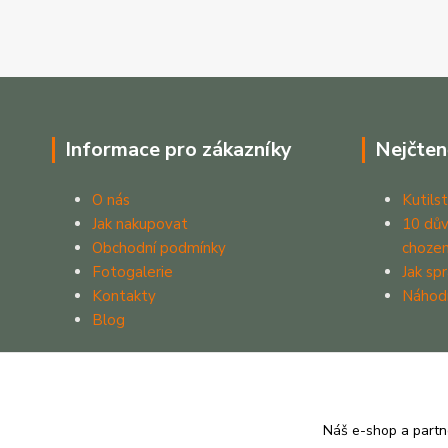
Informace pro zákazníky
Nejčten
O nás
Kutilst
Jak nakupovat
10 dův
Obchodní podmínky
chozen
Fotogalerie
Jak sp
Kontakty
Náhod
Blog
Náš e-shop a partn