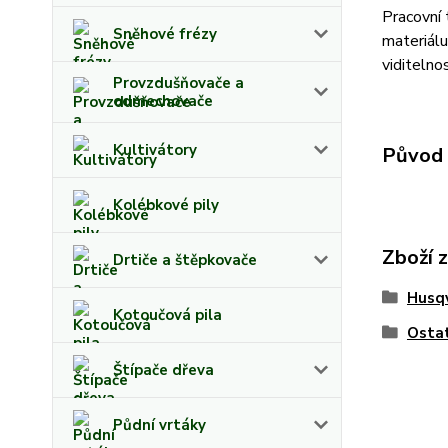
Pracovní 
Sněhové frézy
materiálu
viditelno
Provzdušňovače a
odmechovače
Kultivátory
Původ 
Kolébkové pily
Zboží 
Drtiče a štěpkovače
Husq
Kotoučová pila
Osta
Štípače dřeva
Půdní vrtáky