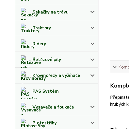
Sekačky na trávu
Traktory
Ridery
Řetězové pily
Kompl
Křovinořezy a vyžínače
Komple
PAS Systém
Přepínate
hrubých k
Vysavače a foukače
Plotostřihy