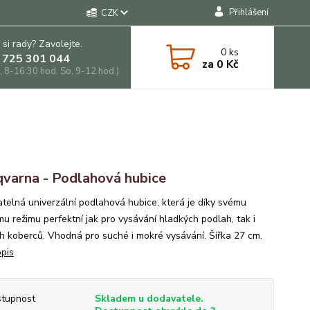
Přihlášení
CZK
 si rady? Zavolejte.
0
ks
 725 301 044
za
0 Kč
, 8-16:30 hod. So, 9-12 hod.)
varna - Podlahová hubice
atelná univerzální podlahová hubice, která je díky svému
mu režimu perfektní jak pro vysávání hladkých podlah, tak i
h koberců. Vhodná pro suché i mokré vysávání. Šířka 27 cm.
opis
tupnost
Skladem u dodavatele.