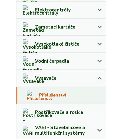
Elektrocentrály
Zametací kartáče
Vysokotlaké čističe
Vodní čerpadla
Vysavače
Příslušenství
Postřikovače a rosiče
VARI - Stavebnicové a
multifunkční systémy