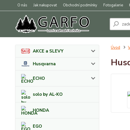
O nás
Jak nakupovat
Obchodní podmínky
Fotogalerie
Úvod
AKCE a SLEVY
Husq
Husqvarna
ECHO
solo by AL-KO
HONDA
EGO