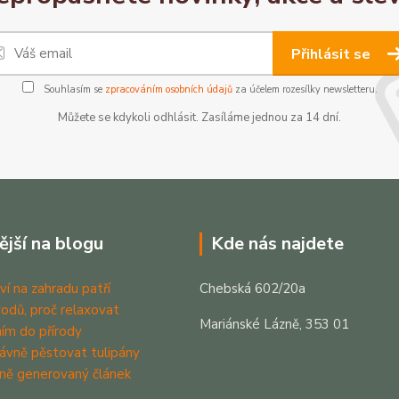
Přihlásit se
Souhlasím se
zpracováním osobních údajů
za účelem rozesílky newsletteru.
Můžete se kdykoli odhlásit. Zasíláme jednou za 14 dní.
ější na blogu
Kde nás najdete
ví na zahradu patří
Chebská 602/20a
odů, proč relaxovat
Mariánské Lázně, 353 01
ím do přírody
rávně pěstovat tulipány
ně generovaný článek