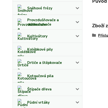
Původ 
Sněhové frézy
Provzdušňovače a
odmechovače
Zboží 
Přísl
Kultivátory
Kolébkové pily
Drtiče a štěpkovače
Kotoučová pila
Štípače dřeva
Půdní vrtáky