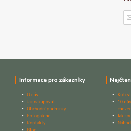
Informace pro zákazníky
Nejčten
O nás
Kutilst
Jak nakupovat
10 dův
Obchodní podmínky
chozen
Fotogalerie
Jak sp
Kontakty
Náhod
Blog