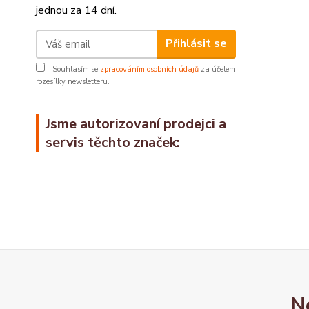
jednou za 14 dní.
Přihlásit se
Souhlasím se
zpracováním osobních údajů
za účelem
rozesílky newsletteru.
Jsme autorizovaní prodejci a
servis těchto značek:
N