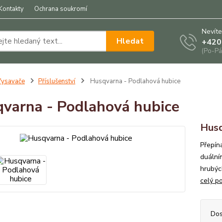
Kontakty
Ochrana soukromí
Nevíte
Hledat
+420
(Po-Pá
Vysavače
Příslušenství
Husqvarna - Podlahová hubice
varna - Podlahová hubice
Husq
Přepín
duální
hrubýc
celý p
Dos