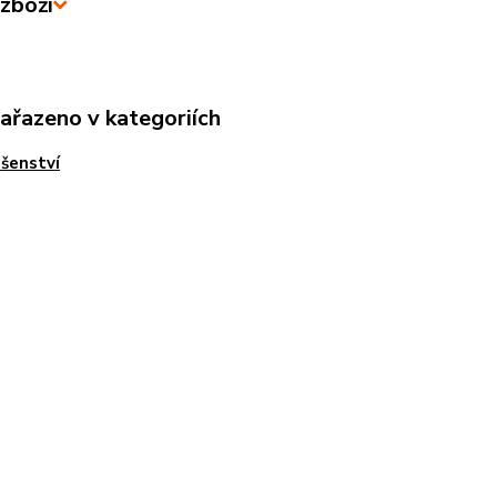
zboží
zařazeno v kategoriích
ušenství