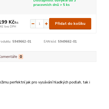
Dostupnost obvykle do 3
pracovních dnů > 5 ks
199 Kč
/
ks
Přidat do košíku
 Kč
bez DPH
roduktu:
5949662-01
EAN kód:
5949662-01
Komentáře
0
žimu perfektní jak pro vysávání hladkých podlah, tak i