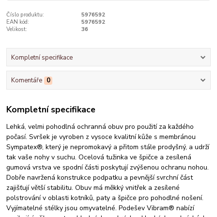
Číslo produktu:
5976592
EAN kód:
5976592
Velikost:
36
Kompletní specifikace
Komentáře
0
Kompletní specifikace
Lehká, velmi pohodlná ochranná obuv pro použití za každého
počasí. Svršek je vyroben z vysoce kvalitní kůže s membránou
Sympatex®, který je nepromokavý a přitom stále prodyšný, a udrží
tak vaše nohy v suchu. Ocelová tužinka ve špičce a zesílená
gumová vrstva ve spodní části poskytují zvýšenou ochranu nohou.
Dobře navržená konstrukce podpatku a pevnější svrchní část
zajišťují větší stabilitu. Obuv má měkký vnitřek a zesílené
polstrování v oblasti kotníků, paty a špičce pro pohodlné nošení.
Vyjímatelné stélky jsou omyvatelné. Podešev Vibram® nabízí