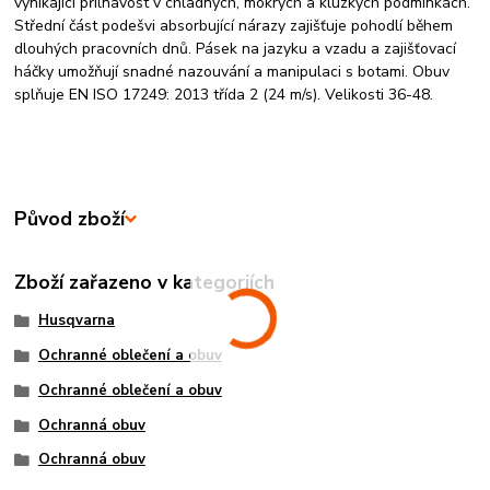
vynikající přilnavost v chladných, mokrých a kluzkých podmínkách.
Střední část podešvi absorbující nárazy zajišťuje pohodlí během
dlouhých pracovních dnů. Pásek na jazyku a vzadu a zajišťovací
háčky umožňují snadné nazouvání a manipulaci s botami. Obuv
splňuje EN ISO 17249: 2013 třída 2 (24 m/s). Velikosti 36-48.
Původ zboží
Zboží zařazeno v kategoriích
Husqvarna
Ochranné oblečení a obuv
Ochranné oblečení a obuv
Ochranná obuv
Ochranná obuv