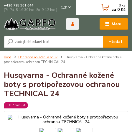
0
ks
+420 725 301 044
CZK
za
0 Kč
(Po-Pá, 8-16:30 hod. So, 9-12 hod.)
Menu
Hledat
Úvod
Ochranné oblečení a obuv
Husqvarna - Ochranné kožené boty s
protipořezovou ochranou TECHNICAL 24
Husqvarna - Ochranné kožené
boty s protipořezovou ochranou
TECHNICAL 24
TOP produkt