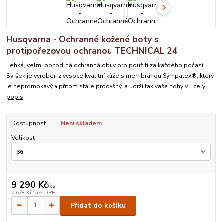
Husqvarna - Ochranné kožené boty s
protipořezovou ochranou TECHNICAL 24
Lehká, velmi pohodlná ochranná obuv pro použití za každého počasí.
Svršek je vyroben z vysoce kvalitní kůže s membránou Sympatex®, který
je nepromokavý a přitom stále prodyšný, a udrží tak vaše nohy v...
celý
popis
Dostupnost
Není skladem
Velikost
9 290 Kč
/
ks
7 678 Kč
bez DPH
Přidat do košíku