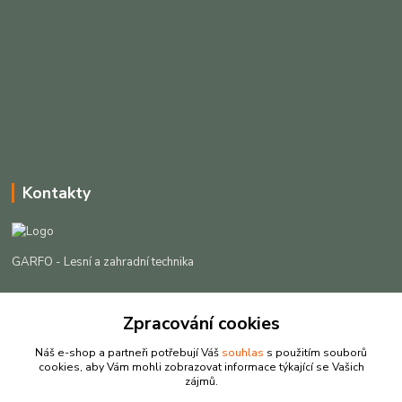
Kontakty
GARFO - Lesní a zahradní technika
Lukáš Čech
+420 725 301 044
Zpracování cookies
(Po-Pá, 8-16:30 hod. So, 9-12 hod.)
Náš e-shop a partneři potřebují Váš
souhlas
s použitím souborů
cookies, aby Vám mohli zobrazovat informace týkající se Vašich
info@garfo.cz
zájmů.