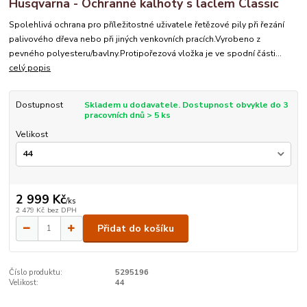
Husqvarna - Ochranné kalhoty s laclem Classic
Spolehlivá ochrana pro příležitostné uživatele řetězové pily při řezání
palivového dřeva nebo při jiných venkovních pracích.Vyrobeno z
pevného polyesteru/bavlny.Protipořezová vložka je ve spodní části...
celý popis
Dostupnost
Skladem u dodavatele. Dostupnost obvykle do 3
pracovních dnů > 5 ks
Velikost
2 999 Kč
/
ks
2 479 Kč
bez DPH
Přidat do košíku
Číslo produktu:
5295196
Velikost:
44