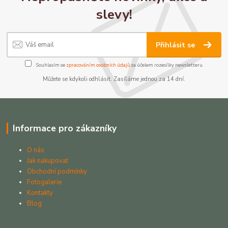
slevy!
Přihlásit se
Souhlasím se
zpracováním osobních údajů
za účelem rozesílky newsletteru.
Můžete se kdykoli odhlásit. Zasíláme jednou za 14 dní.
Informace pro zákazníky
O nás
Jak nakupovat
Obchodní podmínky
Fotogalerie
Kontakty
Blog