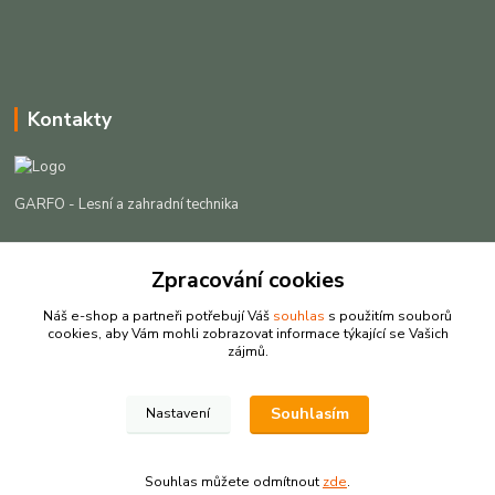
Kontakty
GARFO - Lesní a zahradní technika
Lukáš Čech
+420 725 301 044
Zpracování cookies
(Po-Pá, 8-16:30 hod. So, 9-12 hod.)
Náš e-shop a partneři potřebují Váš
souhlas
s použitím souborů
cookies, aby Vám mohli zobrazovat informace týkající se Vašich
info@garfo.cz
zájmů.
Souhlasím
Nastavení
Souhlas můžete odmítnout
zde
.