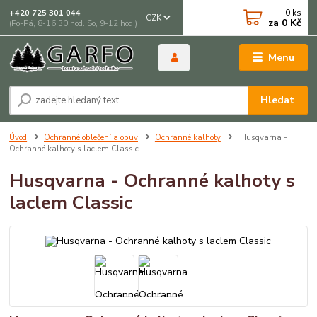
0
ks
+420 725 301 044
CZK
za
0 Kč
(Po-Pá, 8-16:30 hod. So, 9-12 hod.)
Menu
Hledat
Úvod
Ochranné oblečení a obuv
Ochranné kalhoty
Husqvarna -
Ochranné kalhoty s laclem Classic
Husqvarna - Ochranné kalhoty s
laclem Classic