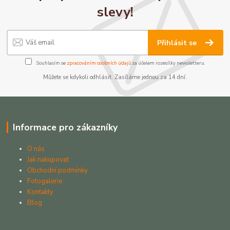
slevy!
Přihlásit se
Souhlasím se
zpracováním osobních údajů
za účelem rozesílky newsletteru.
Můžete se kdykoli odhlásit. Zasíláme jednou za 14 dní.
Informace pro zákazníky
O nás
Jak nakupovat
Obchodní podmínky
Fotogalerie
Kontakty
Blog