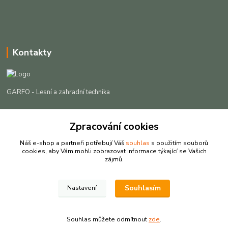
Kontakty
GARFO - Lesní a zahradní technika
Lukáš Čech
+420 725 301 044
Zpracování cookies
(Po-Pá, 8-16:30 hod. So, 9-12 hod.)
Náš e-shop a partneři potřebují Váš
souhlas
s použitím souborů
cookies, aby Vám mohli zobrazovat informace týkající se Vašich
info@garfo.cz
zájmů.
Souhlasím
Nastavení
Souhlas můžete odmítnout
zde
.
Vytvořeno na
Eshop-rychle.cz