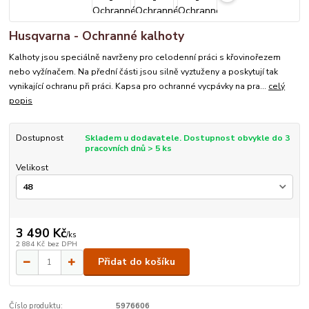
Husqvarna - Ochranné kalhoty
Kalhoty jsou speciálně navrženy pro celodenní práci s křovinořezem
nebo vyžínačem. Na přední části jsou silně vyztuženy a poskytují tak
vynikající ochranu při práci. Kapsa pro ochranné vycpávky na pra...
celý
popis
Dostupnost
Skladem u dodavatele. Dostupnost obvykle do 3
pracovních dnů > 5 ks
Velikost
3 490 Kč
/
ks
2 884 Kč
bez DPH
Přidat do košíku
Číslo produktu:
5976606