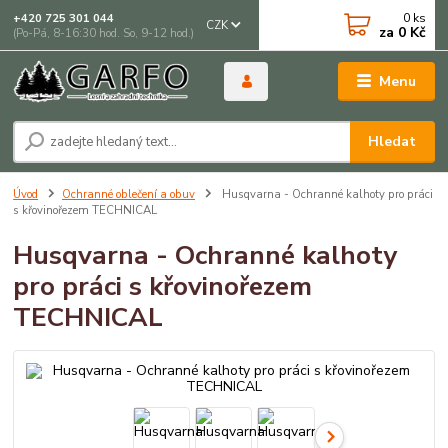
0
ks
+420 725 301 044
CZK
za
0 Kč
(Po-Pá, 8-16:30 hod. So, 9-12 hod.)
Menu
Hledat
Úvod
Ochranné oblečení a obuv
Husqvarna - Ochranné kalhoty pro práci
s křovinořezem TECHNICAL
Husqvarna - Ochranné kalhoty
pro práci s křovinořezem
TECHNICAL