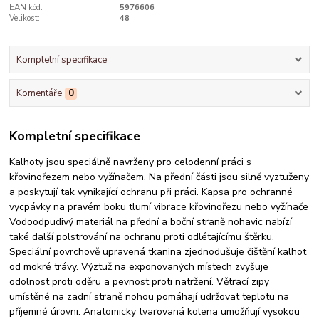
EAN kód:
5976606
Velikost:
48
Kompletní specifikace
Komentáře
0
Kompletní specifikace
Kalhoty jsou speciálně navrženy pro celodenní práci s
křovinořezem nebo vyžínačem. Na přední části jsou silně vyztuženy
a poskytují tak vynikající ochranu při práci. Kapsa pro ochranné
vycpávky na pravém boku tlumí vibrace křovinořezu nebo vyžínače
Vodoodpudivý materiál na přední a boční straně nohavic nabízí
také další polstrování na ochranu proti odlétajícímu štěrku.
Speciální povrchově upravená tkanina zjednodušuje čištění kalhot
od mokré trávy. Výztuž na exponovaných místech zvyšuje
odolnost proti oděru a pevnost proti natržení. Větrací zipy
umístěné na zadní straně nohou pomáhají udržovat teplotu na
příjemné úrovni. Anatomicky tvarovaná kolena umožňují vysokou