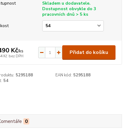
tupnost
Skladem u dodavatele.
Dostupnost obvykle do 3
pracovních dnů > 5 ks
ikost
490 Kč
/
ks
Přidat do košíku
64 Kč
bez DPH
roduktu:
5295188
EAN kód:
5295188
t:
54
Komentáře
0