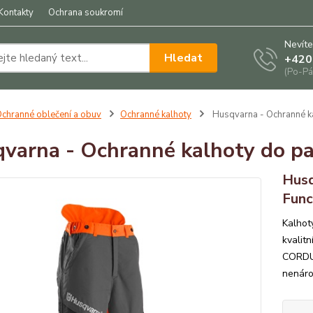
Kontakty
Ochrana soukromí
Nevíte
Hledat
+420
(Po-Pá
chranné oblečení a obuv
Ochranné kalhoty
Husqvarna - Ochranné ka
varna - Ochranné kalhoty do pa
Husq
Func
Kalhot
kvalitn
CORDUR
nenároč