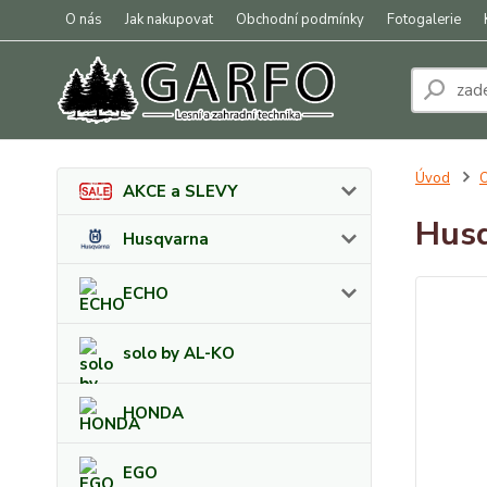
O nás
Jak nakupovat
Obchodní podmínky
Fotogalerie
Úvod
O
AKCE a SLEVY
Husq
Husqvarna
ECHO
solo by AL-KO
HONDA
EGO