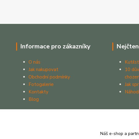
Informace pro zákazníky
Nejčten
O nás
Kutilst
Jak nakupovat
10 dův
Obchodní podmínky
chozen
Fotogalerie
Jak sp
Kontakty
Náhod
Blog
Náš e-shop a partn