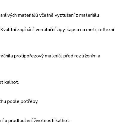
vanlivých materiálů včetně vyztužení z materiálu
alitní zapínání, ventilační zipy, kapsa na metr, reflexní
chránila protipořezový materiál před roztržením a
t kalhot.
uchu podle potřeby.
í a prodloužení životnosti kalhot.