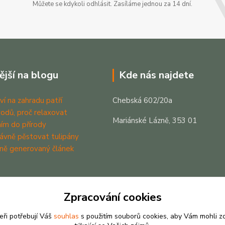
Můžete se kdykoli odhlásit. Zasíláme jednou za 14 dní.
ější na blogu
Kde nás najdete
ví na zahradu patří
Chebská 602/20a
odů, proč relaxovat
Mariánské Lázně, 353 01
ím do přírody
rávně pěstovat tulipány
ně generovaný článek
Zpracování cookies
eři potřebují Váš
souhlas
s použitím souborů cookies, aby Vám mohli z