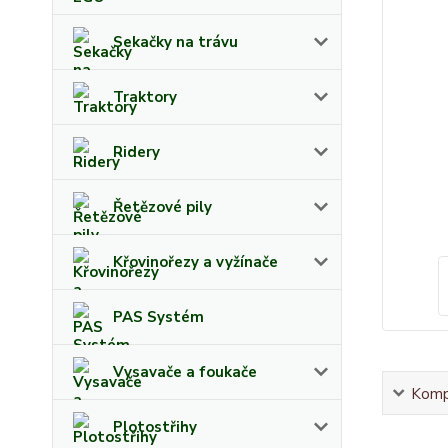
Sekačky na trávu
Traktory
Ridery
Řetězové pily
Křovinořezy a vyžínače
PAS Systém
Vysavače a foukače
Kompl
Plotostřihy