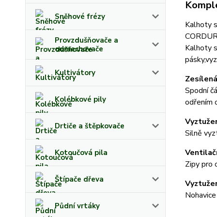
Komple
Sněhové frézy
Kalhoty s
CORDUR
Provzdušňovače a
Kalhoty s
odmechovače
pásky,vyz
Kultivátory
Zesílená
Spodní čá
Kolébkové pily
odřením o
Vyztuže
Drtiče a štěpkovače
Silně vyz
Ventilač
Kotoučová pila
Zipy pro 
Štípače dřeva
Vyztužen
Nohavice 
Půdní vrtáky