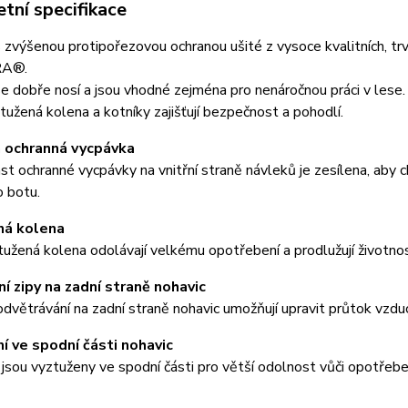
tní specifikace
 zvýšenou protipořezovou ochranou ušité z vysoce kvalitních, tr
A®.
e dobře nosí a jsou vhodné zejména pro nenáročnou práci v lese. Kv
tužená kolena a kotníky zajišťují bezpečnost a pohodlí.
 ochranná vycpávka
st ochranné vycpávky na vnitřní straně návleků je zesílena, aby 
 botu.
ná kolena
tužená kolena odolávají velkému opotřebení a prodlužují životnos
ní zipy na zadní straně nohavic
odvětrávání na zadní straně nohavic umožňují upravit průtok vzd
í ve spodní části nohavic
jsou vyztuženy ve spodní části pro větší odolnost vůči opotřeben