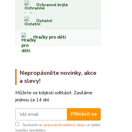
Ochranné brýle
Ostatní
Hračky pro děti
Nepropásněte novinky, akce
a slevy!
Můžete se kdykoli odhlásit. Zasíláme
jednou za 14 dní.
Přihlásit se
Souhlasím se
zpracováním osobních údajů
za účelem
rozesílky newsletteru.