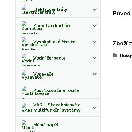
Elektrocentrály
Původ 
Zametací kartáče
Vysokotlaké čističe
Zboží 
Husq
Vodní čerpadla
Vysavače
Postřikovače a rosiče
VARI - Stavebnicové a
multifunkční systémy
Měnič napětí