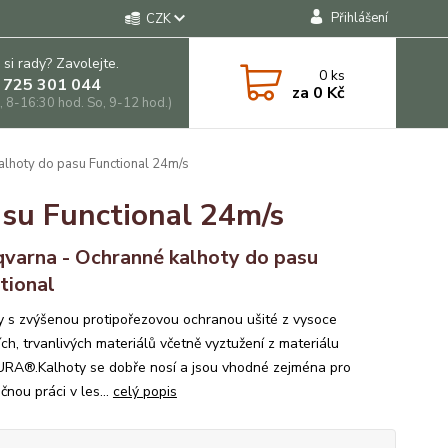
Přihlášení
CZK
 si rady? Zavolejte.
0
ks
 725 301 044
za
0 Kč
, 8-16:30 hod. So, 9-12 hod.)
lhoty do pasu Functional 24m/s
su Functional 24m/s
varna - Ochranné kalhoty do pasu
tional
y s zvýšenou protipořezovou ochranou ušité z vysoce
ích, trvanlivých materiálů včetně vyztužení z materiálu
A®.Kalhoty se dobře nosí a jsou vhodné zejména pro
nou práci v les...
celý popis