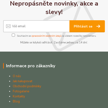
Nepropásněte novinky, akce a
slevy!
Přihlásit se
Souhlasím se
zpracováním osobních údajů
za účelem rozesílky newsletteru.
Můžete se kdykoli odhlásit. Zasíláme jednou za 14 dní.
Informace pro zákazníky
O nás
Jak nakupovat
Obchodní podmínky
Fotogalerie
Kontakty
Blog