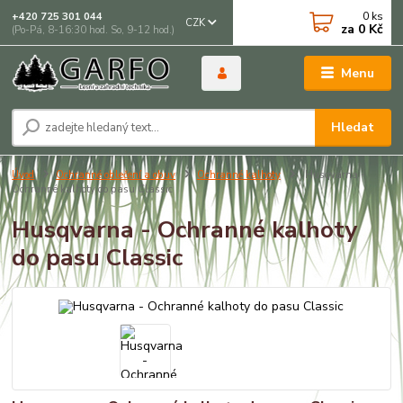
0
ks
+420 725 301 044
CZK
za
0 Kč
(Po-Pá, 8-16:30 hod. So, 9-12 hod.)
Menu
Hledat
Úvod
Ochranné oblečení a obuv
Ochranné kalhoty
Husqvarna -
Ochranné kalhoty do pasu Classic
Husqvarna - Ochranné kalhoty
do pasu Classic