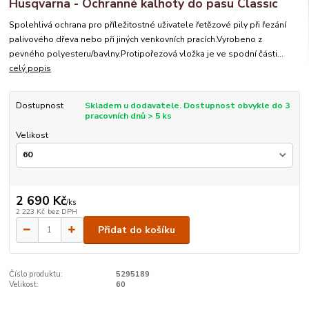
Husqvarna - Ochranné kalhoty do pasu Classic
Spolehlivá ochrana pro příležitostné uživatele řetězové pily při řezání
palivového dřeva nebo při jiných venkovních pracích.Vyrobeno z
pevného polyesteru/bavlny.Protipořezová vložka je ve spodní části...
celý popis
Dostupnost
Skladem u dodavatele. Dostupnost obvykle do 3
pracovních dnů > 5 ks
Velikost
2 690 Kč
/
ks
2 223 Kč
bez DPH
Přidat do košíku
Číslo produktu:
5295189
Velikost:
60