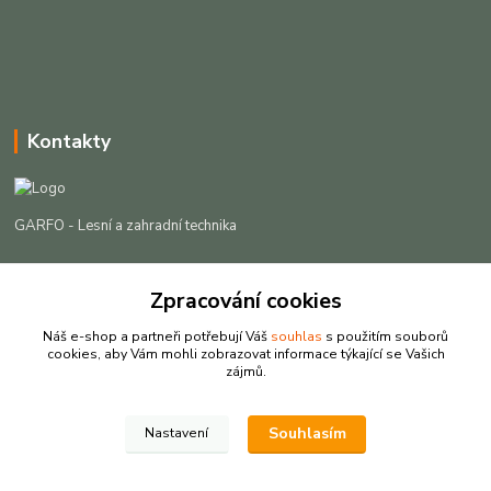
Kontakty
GARFO - Lesní a zahradní technika
Lukáš Čech
+420 725 301 044
Zpracování cookies
(Po-Pá, 8-16:30 hod. So, 9-12 hod.)
Náš e-shop a partneři potřebují Váš
souhlas
s použitím souborů
cookies, aby Vám mohli zobrazovat informace týkající se Vašich
info@garfo.cz
zájmů.
Souhlasím
Nastavení