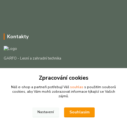
Kontakty
GARFO - Lesní a zahradní technika
Lukáš Čech
+420 725 301 044
Zpracování cookies
(Po-Pá, 8-16:30 hod. So, 9-12 hod.)
Náš e-shop a partneři potřebují Váš
souhlas
s použitím souborů
cookies, aby Vám mohli zobrazovat informace týkající se Vašich
info@garfo.cz
zájmů.
Souhlasím
Nastavení