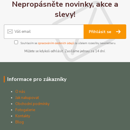
Nepropásněte novinky, akce a
slevy!
Přihlásit se
Souhlasím se
zpracováním osobních údajů
za účelem rozesílky newsletteru.
Můžete se kdykoli odhlásit. Zasíláme jednou za 14 dní.
Informace pro zákazníky
O nás
Jak nakupovat
Obchodní podmínky
Fotogalerie
Kontakty
Blog