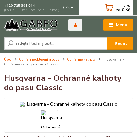
0
ks
+420 725 301 044
CZK
za
0 Kč
(Po-Pá, 8-16:30 hod. So, 9-12 hod.)
Menu
Hledat
Úvod
Ochranné oblečení a obuv
Ochranné kalhoty
Husqvarna -
Ochranné kalhoty do pasu Classic
Husqvarna - Ochranné kalhoty
do pasu Classic