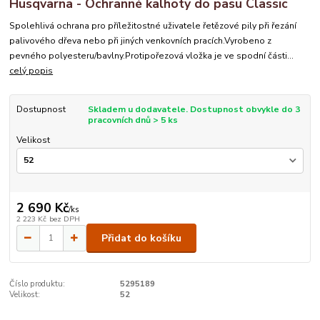
Husqvarna - Ochranné kalhoty do pasu Classic
Spolehlivá ochrana pro příležitostné uživatele řetězové pily při řezání
palivového dřeva nebo při jiných venkovních pracích.Vyrobeno z
pevného polyesteru/bavlny.Protipořezová vložka je ve spodní části...
celý popis
Dostupnost
Skladem u dodavatele. Dostupnost obvykle do 3
pracovních dnů > 5 ks
Velikost
2 690 Kč
/
ks
2 223 Kč
bez DPH
Přidat do košíku
Číslo produktu:
5295189
Velikost:
52