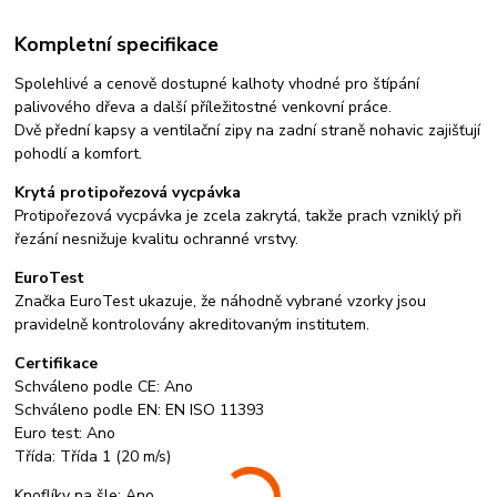
Kompletní specifikace
Spolehlivé a cenově dostupné kalhoty vhodné pro štípání
palivového dřeva a další příležitostné venkovní práce.
Dvě přední kapsy a ventilační zipy na zadní straně nohavic zajišťují
pohodlí a komfort.
Krytá protipořezová vycpávka
Protipořezová vycpávka je zcela zakrytá, takže prach vzniklý při
řezání nesnižuje kvalitu ochranné vrstvy.
EuroTest
Značka EuroTest ukazuje, že náhodně vybrané vzorky jsou
pravidelně kontrolovány akreditovaným institutem.
Certifikace
Schváleno podle CE: Ano
Schváleno podle EN: EN ISO 11393
Euro test: Ano
Třída: Třída 1 (20 m/s)
Knoflíky na šle: Ano