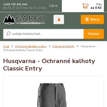
0
ks
+420 725 301 044
CZK
za
0 Kč
(Po-Pá, 8-16:30 hod. So, 9-12 hod.)
Menu
Hledat
Úvod
Ochranné oblečení a obuv
Ochranné kalhoty
Husqvarna -
Ochranné kalhoty Classic Entry
Husqvarna - Ochranné kalhoty
Classic Entry