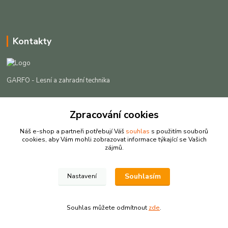
Kontakty
GARFO - Lesní a zahradní technika
Lukáš Čech
Zpracování cookies
+420 725 301 044
(Po-Pá, 8-16:30 hod. So, 9-12 hod.)
Náš e-shop a partneři potřebují Váš
souhlas
s použitím souborů
cookies, aby Vám mohli zobrazovat informace týkající se Vašich
info@garfo.cz
zájmů.
Souhlasím
Nastavení
Souhlas můžete odmítnout
zde
.
Vytvořeno na
Eshop-rychle.cz