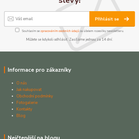
slevy!
Přihlásit se
Souhlasím se
zpracováním osobních údajů
za účelem rozesílky newsletteru.
Můžete se kdykoli odhlásit. Zasíláme jednou za 14 dní.
Informace pro zákazníky
O nás
Jak nakupovat
Obchodní podmínky
Fotogalerie
Kontakty
Blog
Nejčtenější na blogu