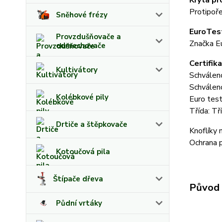
Krytá pr
Protipoře
Sněhové frézy
EuroTes
Provzdušňovače a
Značka Eu
odmechovače
Certifik
Kultivátory
Schválen
Schválen
Kolébkové pily
Euro tes
Třída: Tř
Drtiče a štěpkovače
Knoflíky 
Ochrana p
Kotoučová pila
Štípače dřeva
Původ 
Půdní vrtáky