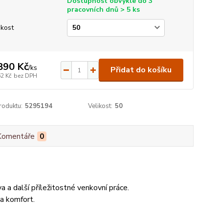
Dostupnost obvykle do 3
pracovních dnů > 5 ks
ikost
890 Kč
/
ks
Přidat do košíku
62 Kč
bez DPH
roduktu:
5295194
Velikost:
50
Komentáře
0
 a další příležitostné venkovní práce.
 a komfort.