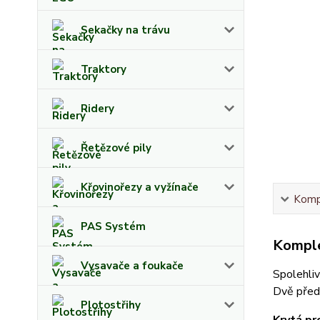
Sekačky na trávu
Traktory
Ridery
Řetězové pily
Křovinořezy a vyžínače
Kompl
PAS Systém
Komple
Vysavače a foukače
Spolehliv
Dvě předn
Plotostřihy