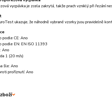
otipořezová vycpávka
zová vycpávka je zcela zakrytá, takže prach vzniklý při řezání nes
t
roTest ukazuje, že náhodně vybrané vzorky jsou pravidelně kon
ace
o podle CE: Ano
o podle EN: EN ISO 11393
t: Ano
ída 1 (20 m/s)
na šle: Ano
roti proříznutí: Ano
zboží