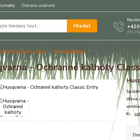
Kontakty
Ochrana soukromí
Nevíte
Hledat
+420
(Po-Pá
chranné oblečení a obuv
Ochranné kalhoty
Husqvarna - Ochranné ka
varna - Ochranné kalhoty Class
Husq
Spoleh
dřeva 
ventila
Kr...
ce
Dos