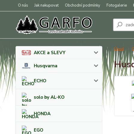
O nás
Jak nakupovat
Obchodní podmínky
Fotogalerie
Úvod
O
AKCE a SLEVY
Husq
Husqvarna
ECHO
solo by AL-KO
HONDA
EGO