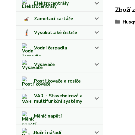
Elektrocentrály
Zboží 
Zametací kartáče
Husq
Vysokotlaké čističe
Vodní čerpadla
Vysavače
Postřikovače a rosiče
VARI - Stavebnicové a
multifunkční systémy
Měnič napětí
Ruční nářadí