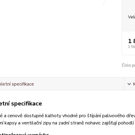
Vel
1 
1 5
Číslo p
etní specifikace
tní specifikace
é a cenově dostupné kalhoty vhodné pro štípání palivového dřeva
í kapsy a ventilační zipy na zadní straně nohavic zajišťují pohodlí