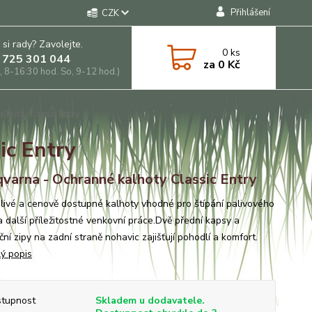
Přihlášení
CZK
 si rady? Zavolejte.
0
ks
 725 301 044
za
0 Kč
, 8-16:30 hod. So, 9-12 hod.)
lhoty Classic Entry
ic Entry
varna - Ochranné kalhoty Classic Entry
livé a cenově dostupné kalhoty vhodné pro štípání palivového
a další příležitostné venkovní práce.Dvě přední kapsy a
ční zipy na zadní straně nohavic zajišťují pohodlí a komfort.
lý popis
tupnost
Skladem u dodavatele.