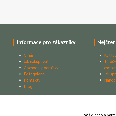
Informace pro zákazníky
Nejčten
O nás
Kutilst
Jak nakupovat
10 dův
Obchodní podmínky
chozen
Fotogalerie
Jak sp
Kontakty
Náhod
Blog
Náš e-shop a partn