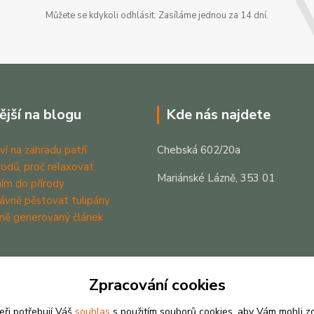
Můžete se kdykoli odhlásit. Zasíláme jednou za 14 dní.
ější na blogu
Kde nás najdete
ví na zahradu patří
Chebská 602/20a
odů, proč relaxovat
Mariánské Lázně, 353 01
ím do přírody
rávně pěstovat tulipány
ně generovaný článek
Zpracování cookies
eři potřebují Váš
souhlas
s použitím souborů cookies, aby Vám mohli z