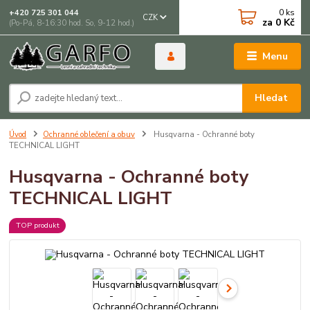
0
ks
+420 725 301 044
CZK
za
0 Kč
(Po-Pá, 8-16:30 hod. So, 9-12 hod.)
Menu
Hledat
Úvod
Ochranné oblečení a obuv
Husqvarna - Ochranné boty
TECHNICAL LIGHT
Husqvarna - Ochranné boty
TECHNICAL LIGHT
TOP produkt