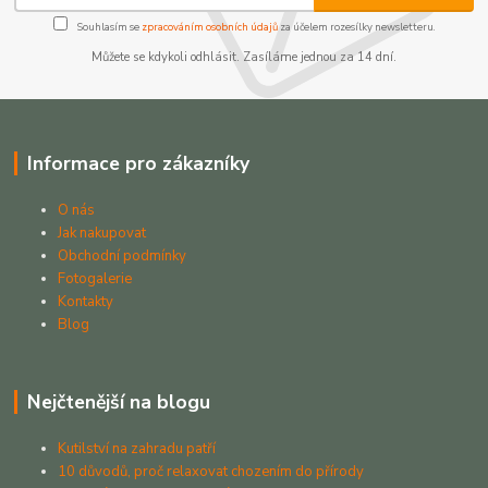
Souhlasím se
zpracováním osobních údajů
za účelem rozesílky newsletteru.
Můžete se kdykoli odhlásit. Zasíláme jednou za 14 dní.
Informace pro zákazníky
O nás
Jak nakupovat
Obchodní podmínky
Fotogalerie
Kontakty
Blog
Nejčtenější na blogu
Kutilství na zahradu patří
10 důvodů, proč relaxovat chozením do přírody