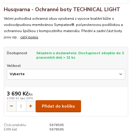
Husqvarna - Ochranné boty TECHNICAL LIGHT
Velmi pohodlná ochranná obuv vyrobená z vysoce kvalitní kůže s
vodoodpudivou membránou Sympatex®, polyesterovou podšívkou a
ochrannou špičkou z kompozitního materiálu. Přední a zadní část boty
jsou op...
celý popis
Dostupnost
Skladem u dodavatele. Dostupnost obvykle do 3
pracovních dnů > 31 ks
Velikost
3 690 Kč
/
ks
3 050 Kč
bez DPH
Přidat do košíku
Číslo produktu:
5976595
EAN kód:
5976595