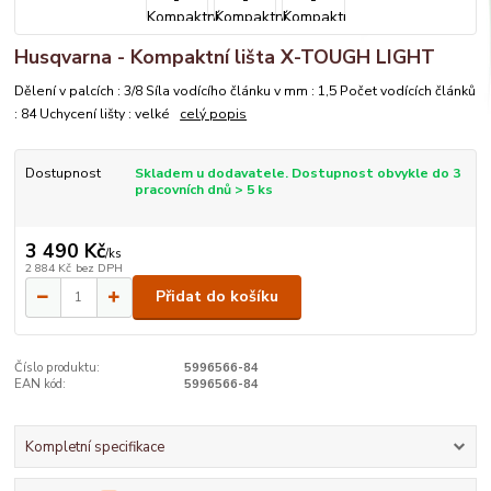
Husqvarna - Kompaktní lišta X-TOUGH LIGHT
Dělení v palcích : 3/8 Síla vodícího článku v mm : 1,5 Počet vodících článků
: 84 Uchycení lišty : velké
celý popis
Dostupnost
Skladem u dodavatele. Dostupnost obvykle do 3
pracovních dnů > 5 ks
3 490 Kč
/
ks
2 884 Kč
bez DPH
Přidat do košíku
Číslo produktu:
5996566-84
EAN kód:
5996566-84
Kompletní specifikace