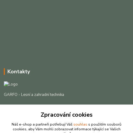
Kontakty
GARFO - Lesní a zahradní technika
Lukáš Čech
+420 725 301 044
Zpracování cookies
(Po-Pá, 8-16:30 hod. So, 9-12 hod.)
Náš e-shop a partneři potřebují Váš
souhlas
s použitím souborů
cookies, aby Vám mohli zobrazovat informace týkající se Vašich
info@garfo.cz