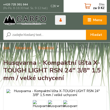
0
ks
+420 725 301 044
CZK
za
0 Kč
(Po-Pá, 8-16:30 hod. So, 9-12 hod.)
Menu
Hledat
Úvod
Řetězové pily
Příslušenství
Husqvarna - Kompaktní lišta X-
TOUGH LIGHT RSN 24" 3/8" 1,5 mm / velké uchycení
Husqvarna - Kompaktní lišta X-
TOUGH LIGHT RSN 24" 3/8" 1,5
mm / velké uchycení