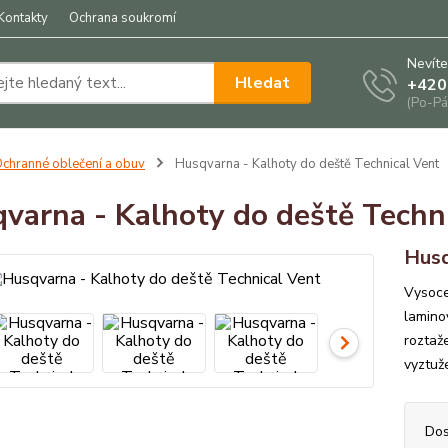
Kontakty
Ochrana soukromí
Nevíte
Hledat
+420
(Po-Pá
chranné oblečení a obuv
Husqvarna - Kalhoty do deště Technical Vent
varna - Kalhoty do deště Techn
Husq
Vysoce
lamino
roztaž
vyztuž
Dos