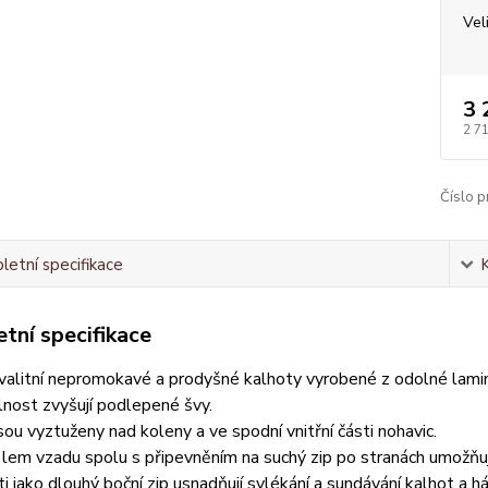
Vel
3 
2 7
Číslo p
etní specifikace
tní specifikace
valitní nepromokavé a prodyšné kalhoty vyrobené z odolné lami
nost zvyšují podlepené švy.
sou vyztuženy nad koleny a ve spodní vnitřní části nohavic.
 lem vzadu spolu s připevněním na suchý zip po stranách umožňu
i jako dlouhý boční zip usnadňují svlékání a sundávání kalhot a h