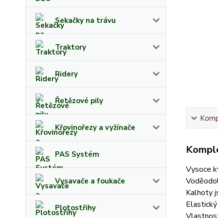
Sekačky na trávu
Traktory
Ridery
Řetězové pily
Kompl
Křovinořezy a vyžínače
Komple
PAS Systém
Vysoce k
Voděodol
Vysavače a foukače
Kalhoty j
Elastický
Plotostřihy
Vlastnost