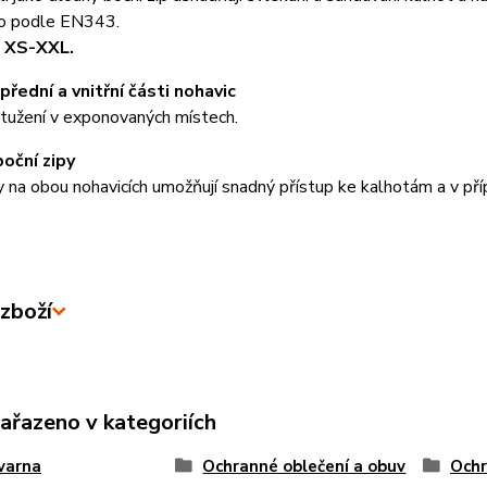
o podle EN343.
t XS-XXL.
přední a vnitřní části nohavic
tužení v exponovaných místech.
oční zipy
y na obou nohavicích umožňují snadný přístup ke kalhotám a v př
zboží
zařazeno v kategoriích
varna
Ochranné oblečení a obuv
Ochr