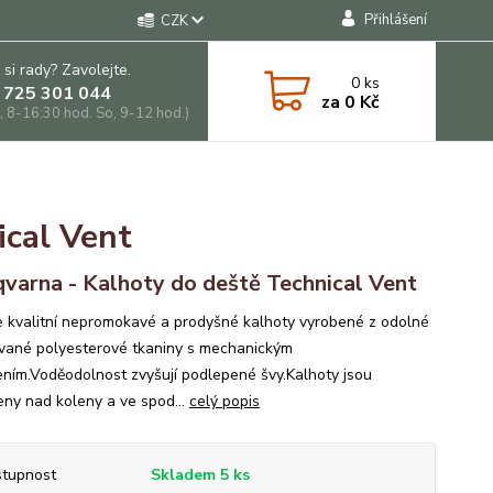
Přihlášení
CZK
 si rady? Zavolejte.
0
ks
 725 301 044
za
0 Kč
, 8-16:30 hod. So, 9-12 hod.)
ical Vent
varna - Kalhoty do deště Technical Vent
 kvalitní nepromokavé a prodyšné kalhoty vyrobené z odolné
vané polyesterové tkaniny s mechanickým
ením.Voděodolnost zvyšují podlepené švy.Kalhoty jsou
eny nad koleny a ve spod...
celý popis
tupnost
Skladem 5 ks