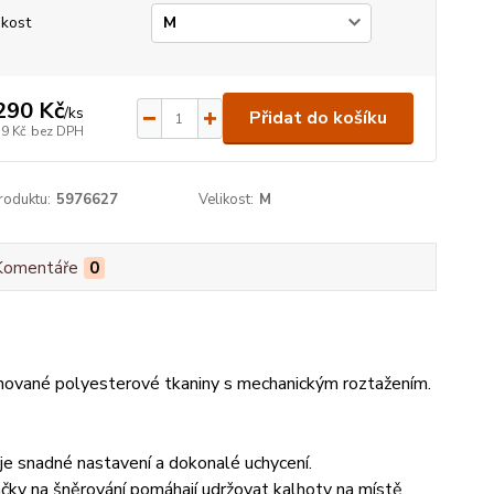
ikost
290 Kč
/
ks
Přidat do košíku
19 Kč
bez DPH
roduktu:
5976627
Velikost:
M
Komentáře
0
nované polyesterové tkaniny s mechanickým roztažením.
je snadné nastavení a dokonalé uchycení.
áčky na šněrování pomáhají udržovat kalhoty na místě.