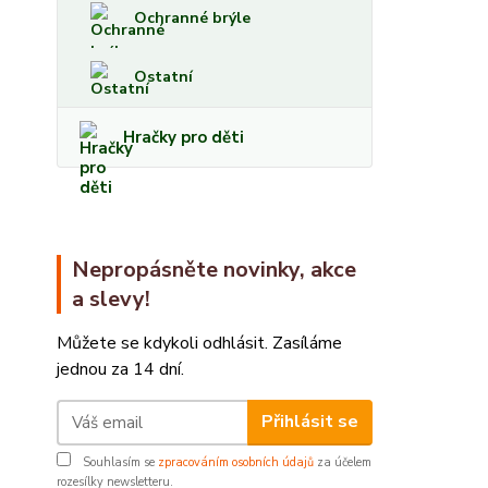
Ochranné brýle
Ostatní
Hračky pro děti
Nepropásněte novinky, akce
a slevy!
Můžete se kdykoli odhlásit. Zasíláme
jednou za 14 dní.
Přihlásit se
Souhlasím se
zpracováním osobních údajů
za účelem
rozesílky newsletteru.