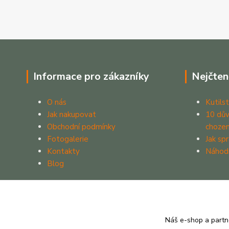
Informace pro zákazníky
Nejčten
O nás
Kutilst
Jak nakupovat
10 dův
Obchodní podmínky
chozen
Fotogalerie
Jak sp
Kontakty
Náhod
Blog
Náš e-shop a partn