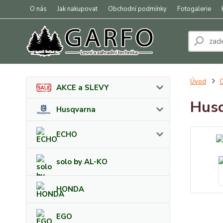
O nás
Jak nakupovat
Obchodní podmínky
Fotogalerie
Úvod
O
AKCE a SLEVY
Husq
Husqvarna
ECHO
solo by AL-KO
HONDA
EGO