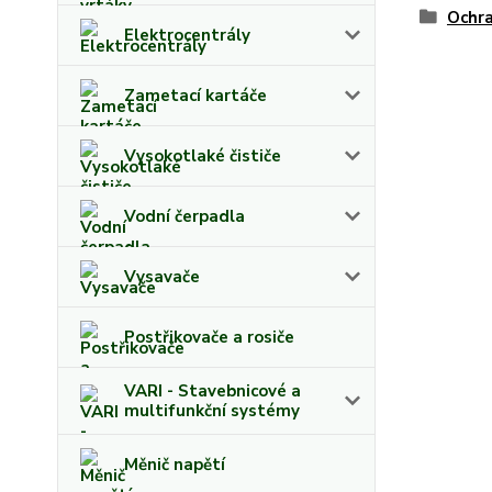
Ochra
Elektrocentrály
Zametací kartáče
Vysokotlaké čističe
Vodní čerpadla
Vysavače
Postřikovače a rosiče
VARI - Stavebnicové a
multifunkční systémy
Měnič napětí