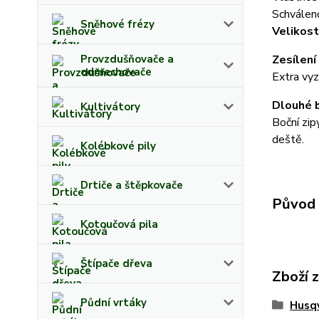
Schválen
Sněhové frézy
Velikos
Provzdušňovače a
Zesílení 
odmechovače
Extra vyz
Dlouhé b
Kultivátory
Boční zip
deště.
Kolébkové pily
Drtiče a štěpkovače
Původ 
Kotoučová pila
Štípače dřeva
Zboží 
Půdní vrtáky
Husq