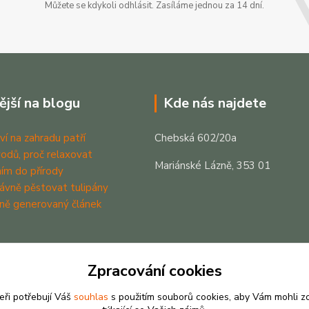
Můžete se kdykoli odhlásit. Zasíláme jednou za 14 dní.
ější na blogu
Kde nás najdete
ví na zahradu patří
Chebská 602/20a
odů, proč relaxovat
Mariánské Lázně, 353 01
ím do přírody
rávně pěstovat tulipány
ně generovaný článek
Zpracování cookies
eři potřebují Váš
souhlas
s použitím souborů cookies, aby Vám mohli z