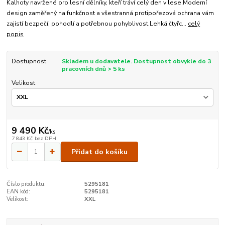
Kalhoty navržené pro lesní dělníky, kteří tráví celý den v lese.Moderní
design zaměřený na funkčnost a všestranná protipořezová ochrana vám
zajistí bezpečí, pohodlí a potřebnou pohyblivost.Lehká čtyřc...
celý
popis
Dostupnost
Skladem u dodavatele. Dostupnost obvykle do 3
pracovních dnů > 5 ks
Velikost
9 490 Kč
/
ks
7 843 Kč
bez DPH
Přidat do košíku
Číslo produktu:
5295181
EAN kód:
5295181
Velikost:
XXL