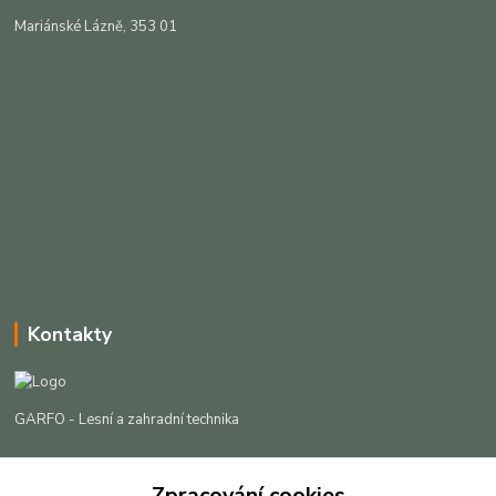
Mariánské Lázně, 353 01
Kontakty
GARFO - Lesní a zahradní technika
Lukáš Čech
+420 725 301 044
Zpracování cookies