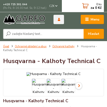
0
ks
+420 725 301 044
CZK
za
0 Kč
(Po-Pá, 8-16:30 hod. So, 9-12 hod.)
Menu
Hledat
Úvod
Ochranné oblečení a obuv
Ochranné kalhoty
Husqvarna -
Kalhoty Technical C
Husqvarna - Kalhoty Technical C
Husqvarna - Kalhoty Technical C