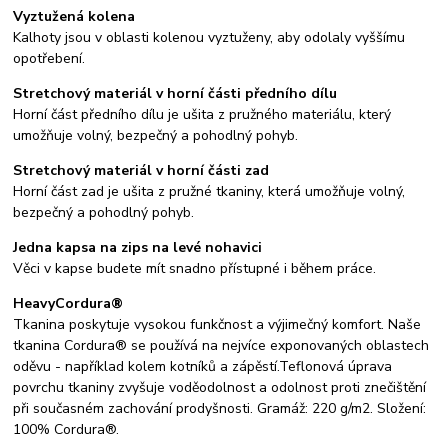
Vyztužená kolena
Kalhoty jsou v oblasti kolenou vyztuženy, aby odolaly vyššímu
opotřebení.
Stretchový materiál v horní části předního dílu
Horní část předního dílu je ušita z pružného materiálu, který
umožňuje volný, bezpečný a pohodlný pohyb.
Stretchový materiál v horní části zad
Horní část zad je ušita z pružné tkaniny, která umožňuje volný,
bezpečný a pohodlný pohyb.
Jedna kapsa na zips na levé nohavici
Věci v kapse budete mít snadno přístupné i během práce.
HeavyCordura®
Tkanina poskytuje vysokou funkčnost a výjimečný komfort. Naše
tkanina Cordura® se používá na nejvíce exponovaných oblastech
oděvu - například kolem kotníků a zápěstí.Teflonová úprava
povrchu tkaniny zvyšuje voděodolnost a odolnost proti znečištění
při současném zachování prodyšnosti. Gramáž: 220 g/m2. Složení:
100% Cordura®.