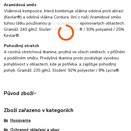
Aramidová směs
Vláknová kompozice, která kombinuje vlákna odolná proti abrazi
(Kevlar®) a odolná vlákna Cordura, činí z naší Aramidové směsi
tuhou látku používanou pro vyztužení v exponovaných oblastech.
Gramáž: 240 g/m2. Složení: 45% Cordura® / 30% polyamid / 25%
Kevlar®.
Pohodlný stretch
4-cestná stretchová tkanina, pružná ve všech směrech, v příčném
a podélném směru. Prodyšná tkanina proto poskytuje vysokou
pohyblivost v oblastech, kde je potřeba, a zajišťuje pohodlný
pohyb. Gramáž: 235 g/m2. Složení: 92% polyester / 8% Lycra®.
Původ zboží
Zboží zařazeno v kategoriích
Husqvarna
Ochranné oblečení a obuv