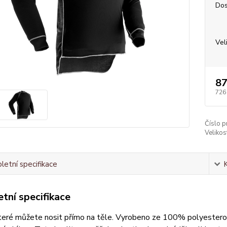
Dos
Vel
87
726
Číslo p
Velikos
etní specifikace
tní specifikace
teré můžete nosit přímo na těle. Vyrobeno ze 100% polyesterové