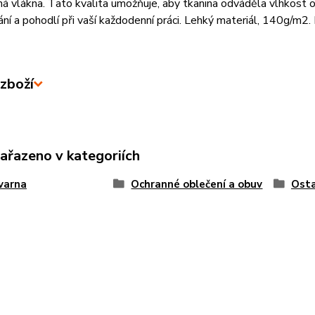
ná vlákna. Tato kvalita umožňuje, aby tkanina odváděla vlhkost 
ní a pohodlí při vaší každodenní práci. Lehký materiál, 140g/m2. L
zboží
zařazeno v kategoriích
varna
Ochranné oblečení a obuv
Osta