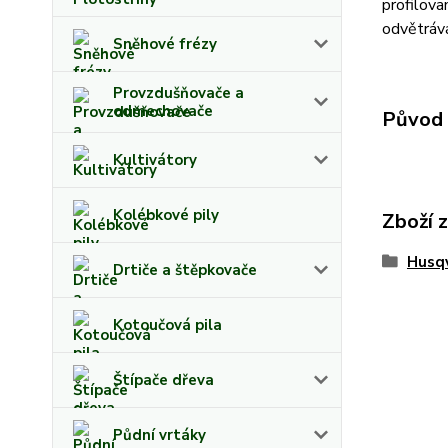
profilova
odvětrává
Sněhové frézy
Provzdušňovače a
odmechovače
Původ 
Kultivátory
Kolébkové pily
Zboží 
Husq
Drtiče a štěpkovače
Kotoučová pila
Štípače dřeva
Půdní vrtáky