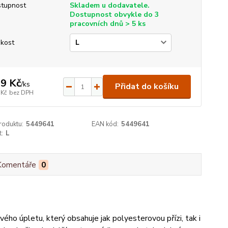
tupnost
Skladem u dodavatele.
Dostupnost obvykle do 3
pracovních dnů > 5 ks
ikost
9 Kč
/
ks
Přidat do košíku
 Kč
bez DPH
roduktu:
5449641
EAN kód:
5449641
t:
L
Komentáře
0
ho úpletu, který obsahuje jak polyesterovou přízi, tak i