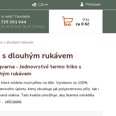
Přihlášení
CZK
 si rady? Zavolejte.
0
ks
 725 301 044
za
0 Kč
, 8-16:30 hod. So, 9-12 hod.)
iko s dlouhým rukávem
o s dlouhým rukávem
varna - Jednovrstvé termo triko s
hým rukávem
, které můžete nosit přímo na těle. Vyrobeno ze 100%
erového úpletu, který obsahuje jak polyesterovou přízi, tak i
ovaná vlákna. Tato kvalita umožňuje, aby tkanina odváděla
 ...
celý popis