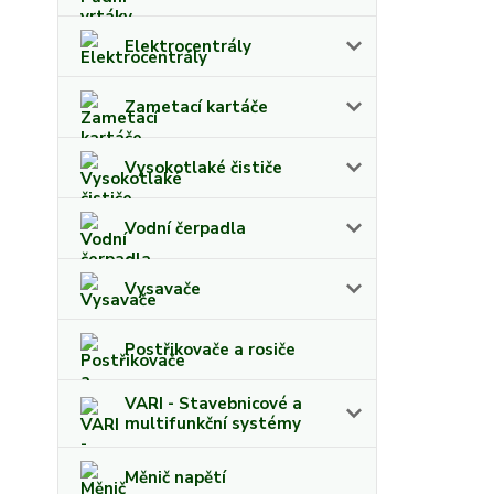
Elektrocentrály
Zametací kartáče
Vysokotlaké čističe
Vodní čerpadla
Vysavače
Postřikovače a rosiče
VARI - Stavebnicové a
multifunkční systémy
Měnič napětí