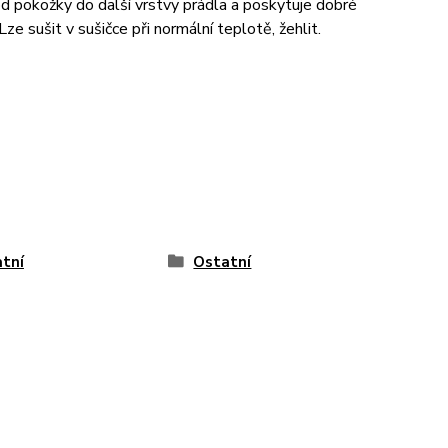
od pokožky do další vrstvy prádla a poskytuje dobré
ze sušit v sušičce při normální teplotě, žehlit.
tní
Ostatní