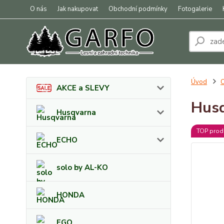
O nás
Jak nakupovat
Obchodní podmínky
Fotogalerie
Úvod
O
AKCE a SLEVY
Husq
Husqvarna
TOP prod
ECHO
solo by AL-KO
HONDA
EGO