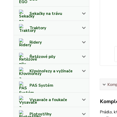
Sekačky na trávu
Traktory
Ridery
Řetězové pily
Křovinořezy a vyžínače
Kompl
PAS Systém
Vysavače a foukače
Komple
Prádlo, k
Plotostřihy