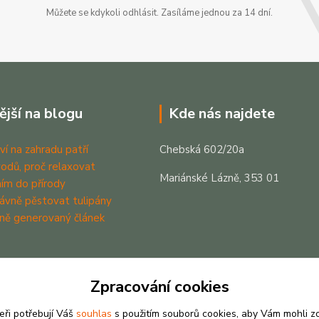
Můžete se kdykoli odhlásit. Zasíláme jednou za 14 dní.
ější na blogu
Kde nás najdete
ví na zahradu patří
Chebská 602/20a
odů, proč relaxovat
Mariánské Lázně, 353 01
ím do přírody
rávně pěstovat tulipány
ně generovaný článek
Zpracování cookies
eři potřebují Váš
souhlas
s použitím souborů cookies, aby Vám mohli z