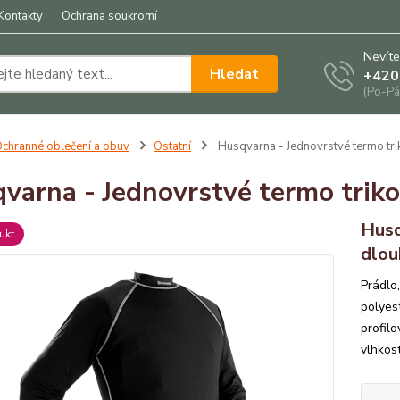
Kontakty
Ochrana soukromí
Nevíte
Hledat
+420
(Po-Pá
chranné oblečení a obuv
Ostatní
Husqvarna - Jednovrstvé termo tr
varna - Jednovrstvé termo trik
Husq
ukt
dlou
Prádlo
polyest
profil
vlhkost