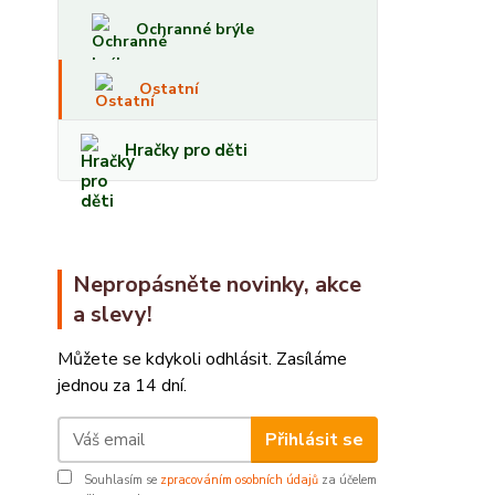
Ochranné brýle
Ostatní
Hračky pro děti
Nepropásněte novinky, akce
a slevy!
Můžete se kdykoli odhlásit. Zasíláme
jednou za 14 dní.
Přihlásit se
Souhlasím se
zpracováním osobních údajů
za účelem