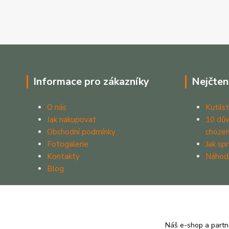
Informace pro zákazníky
Nejčten
O nás
Kutilst
Jak nakupovat
10 dův
Obchodní podmínky
chozen
Fotogalerie
Jak sp
Kontakty
Náhod
Blog
Náš e-shop a partn