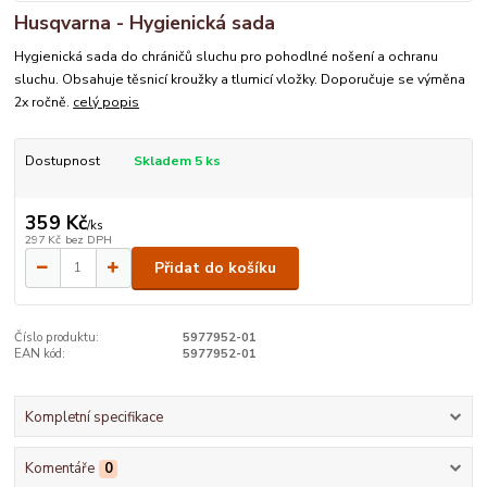
Husqvarna - Hygienická sada
Hygienická sada do chráničů sluchu pro pohodlné nošení a ochranu
sluchu. Obsahuje těsnicí kroužky a tlumicí vložky. Doporučuje se výměna
2x ročně.
celý popis
Dostupnost
Skladem 5 ks
359 Kč
/
ks
297 Kč
bez DPH
Přidat do košíku
Číslo produktu:
5977952-01
EAN kód:
5977952-01
Kompletní specifikace
Komentáře
0