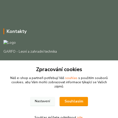
Kontakty
GARFO - Lesní a zahradní technika
Lukáš Čech
Zpracování cookies
+420 725 301 044
(Po-Pá, 8-16:30 hod. So, 9-12 hod.)
Náš e-shop a partneři potřebují Váš
souhlas
s použitím souborů
cookies, aby Vám mohli zobrazovat informace týkající se Vašich
info@garfo.cz
zájmů.
Souhlasím
Nastavení
Souhlas můžete odmítnout
zde
.