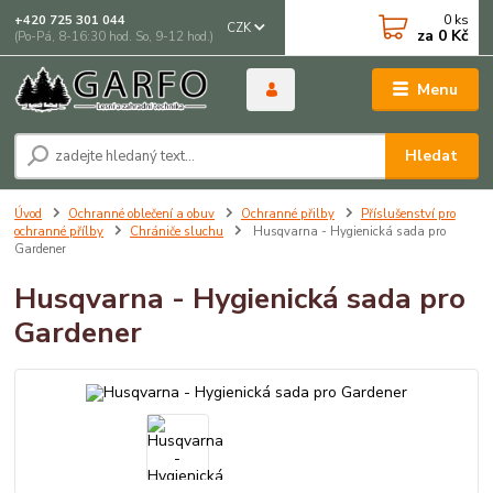
0
ks
+420 725 301 044
CZK
za
0 Kč
(Po-Pá, 8-16:30 hod. So, 9-12 hod.)
Menu
Hledat
Úvod
Ochranné oblečení a obuv
Ochranné přilby
Příslušenství pro
ochranné přílby
Chrániče sluchu
Husqvarna - Hygienická sada pro
Gardener
Husqvarna - Hygienická sada pro
Gardener