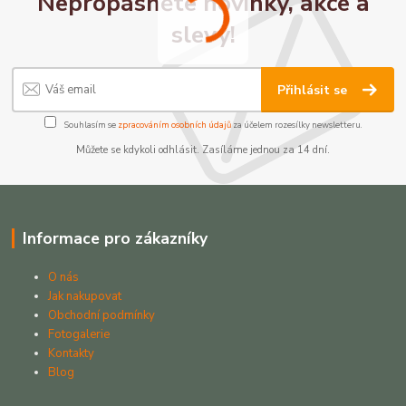
Nepropásněte novinky, akce a
slevy!
Přihlásit se
Souhlasím se
zpracováním osobních údajů
za účelem rozesílky newsletteru.
Můžete se kdykoli odhlásit. Zasíláme jednou za 14 dní.
Informace pro zákazníky
O nás
Jak nakupovat
Obchodní podmínky
Fotogalerie
Kontakty
Blog