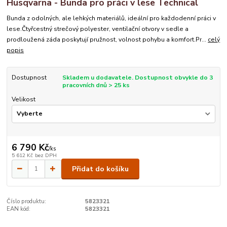
Husqvarna - Bunda pro práci v lese Technical
Bunda z odolných, ale lehkých materiálů, ideální pro každodenní práci v
lese.Čtyřcestný strečový polyester, ventilační otvory v sedle a
prodloužená záda poskytují pružnost, volnost pohybu a komfort.Pr...
celý
popis
Dostupnost
Skladem u dodavatele. Dostupnost obvykle do 3
pracovních dnů > 25 ks
Velikost
6 790 Kč
/
ks
5 612 Kč
bez DPH
Přidat do košíku
Číslo produktu:
5823321
EAN kód:
5823321