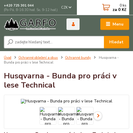
0
ks
+420 725 301 044
CZK
za
0 Kč
(Po-Pá, 8-16:30 hod. So, 9-12 hod.)
Menu
Hledat
Úvod
Ochranné oblečení a obuv
Ochranné bundy
Husqvarna -
Bunda pro práci v lese Technical
Husqvarna - Bunda pro práci v
lese Technical