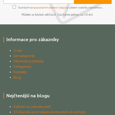
Souhlasím se
zpracováním osobních údajů
za účelem rozesílky newsletteru.
Můžete se kdykoli odhlásit. Zasíláme jednou za 14 dní.
Informace pro zákazníky
O nás
Jak nakupovat
Obchodní podmínky
Fotogalerie
Kontakty
Blog
Nejčtenější na blogu
Kutilství na zahradu patří
10 důvodů, proč relaxovat chozením do přírody